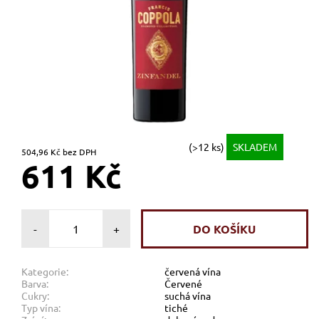
(>12 ks)
SKLADEM
504,96 Kč bez DPH
611 Kč
-
+
Kategorie:
červená vína
Barva:
Červené
Cukry:
suchá vína
Typ vína:
tiché