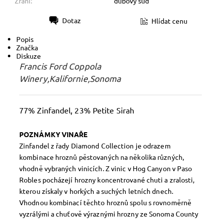
Zrání:
dubový sud
Dotaz
Hlídat cenu
Tisk
Popis
Značka
Diskuze
Francis Ford Coppola
Winery,Kalifornie,Sonoma
77% Zinfandel, 23% Petite Sirah
POZNÁMKY VINAŘE
Zinfandel z řady Diamond Collection je odrazem
kombinace hroznů pěstovaných na několika různých,
vhodně vybraných vinicích. Z vinic v Hog Canyon v Paso
Robles pocházejí hrozny koncentrované chuti a zralosti,
kterou získaly v horkých a suchých letních dnech.
Vhodnou kombinací těchto hroznů spolu s rovnoměrně
vyzrálými a chuťově výraznými hrozny ze Sonoma County