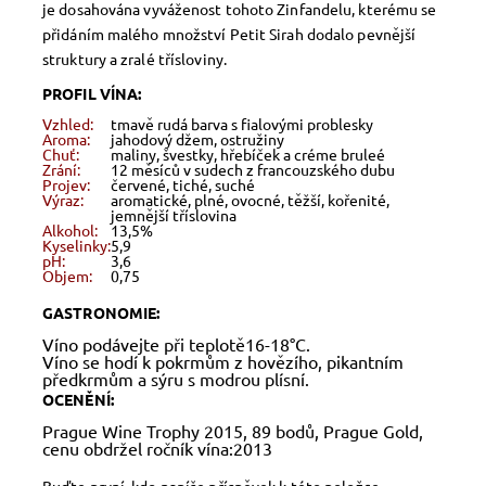
je dosahována vyváženost tohoto Zinfandelu, kterému se
přidáním malého množství Petit Sirah dodalo pevnější
struktury a zralé třísloviny.
PROFIL VÍNA:
Vzhled:
tmavě rudá barva s fialovými problesky
Aroma:
jahodový džem, ostružiny
Chuť:
maliny, švestky, hřebíček a créme bruleé
Zrání:
12 měsíců v sudech z francouzského dubu
Projev:
červené, tiché, suché
Výraz:
aromatické, plné, ovocné, těžší, kořenité,
jemnější tříslovina
Alkohol:
13,5%
Kyselinky:
5,9
pH:
3,6
Objem:
0,75
GASTRONOMIE:
Víno podávejte při teplotě16-18°C.
Víno se hodí k pokrmům z hovězího, pikantním
předkrmům a sýru s modrou plísní.
OCENĚNÍ:
Prague Wine Trophy 2015, 89 bodů, Prague Gold,
cenu obdržel ročník vína:2013