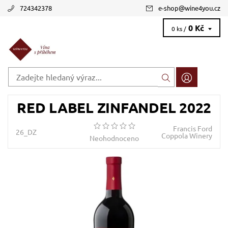
724342378
e-shop
@
wine4you.cz
0 Kč
0 ks /
RED LABEL ZINFANDEL 2022
Francis Ford
26_DZ
Coppola Winery
Neohodnoceno