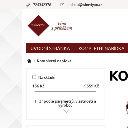
724342378
e-shop
@
wine4you.cz
ÚVODNÍ STRÁNKA
KOMPLETNÍ NABÍDKA
Kompletní nabídka
KO
Na skladě
156
Kč
9559
Kč
Filtr podle parametrů, vlastností a
výrobců