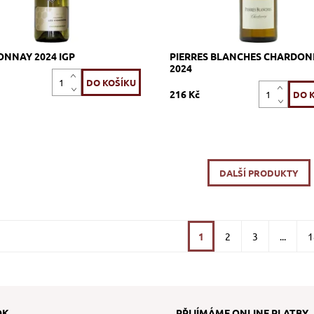
NNAY 2024 IGP
PIERRES BLANCHES CHARDO
2024
216 Kč
DALŠÍ PRODUKTY
1
2
3
...
1
OK
PŘIJÍMÁME ONLINE PLATBY