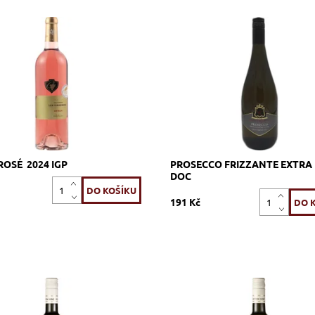
ůžové, suché, tiché, zrání
Glera (Prosecco), bílé, extra dry,
h z nerezové oceli
zrání v tancích z nerezové oceli
ost:
Skladem >12 ks
Dostupnost:
Skladem >12 ks
95_SCSR
Kód:
257_PRFRI
Vignerons Proprietés
Značka:
Vinicola CIDE
Associés
ROSÉ 2024 IGP
PROSECCO FRIZZANTE EXTRA
DOC
191 Kč
ay, bílé, suché, tiché, zrání
Ryzlink vlašský, bílé, suché, tiché
ý tank
nerezový tank
ost:
Skladem >12 ks
Dostupnost:
Skladem >12 ks