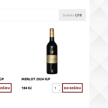
Stránka
1/18
ché,
Merlot, červené, suché, tiché, zrání
v tancích z nerezové oceli
Dostupnost:
Skladem >12 ks
Kód:
92_SCME
etés
Vignerons Proprietés
Značka:
Associés
GP
MERLOT 2024 IGP
184 Kč