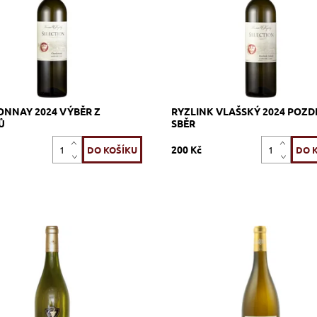
591_SECH
Kód:
590_SERV
Vinařství U Kapličky
Značka:
Vinařství U Kapli
NNAY 2024 VÝBĚR Z
RYZLINK VLAŠSKÝ 2024 POZD
Ů
SBĚR
200 Kč
ay, bílé, suché, tiché, zrání
Chardonnay, bílé, suché, tiché, zr
h z nerezové oceli
v dubových sudech
ost:
Skladem >12 ks
Dostupnost:
Skladem >12 ks
97_SCCH
Kód:
309_PBCH
Vignerons Proprietés
Vignerons Propri
Značka:
Associés
Associés