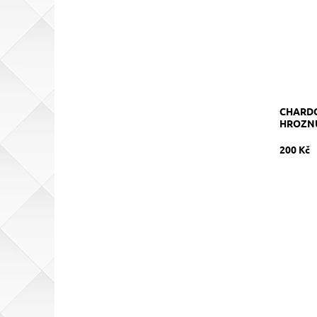
Kód:
Značka:
CHARDO
HROZN
200 Kč
Chardonn
v tancíc
Dostupn
Kód:
Značka: