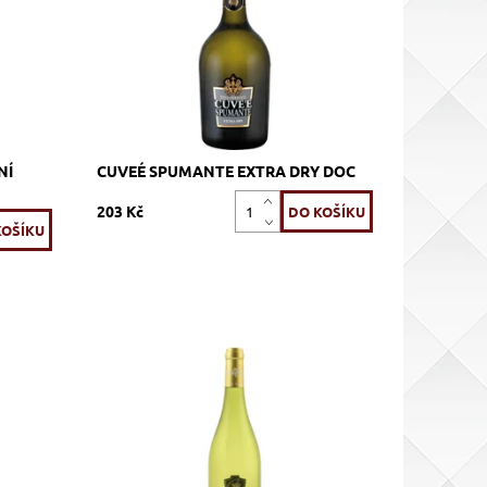
Dostupnost:
Skladem >12 ks
čky
Kód:
259_VASPU
Značka:
Vinicola CIDE
NÍ
CUVEÉ SPUMANTE EXTRA DRY DOC
203 Kč
ání
Viognier, bílé, suché, tiché, zrání
Dostupnost:
Skladem >12 ks
Kód:
315_SCVI
Vignerons Proprietés
Značka:
etés
Associés