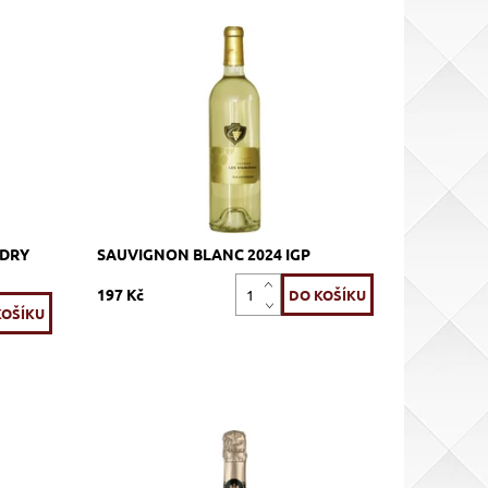
 šumivé,
Sauvignon Blanc, bílé, suché, tiché, zrání
Dostupnost:
Skladem >12 ks
Kód:
96_SCSB
Vignerons Proprietés
Značka:
Associés
 DRY
SAUVIGNON BLANC 2024 IGP
197 Kč
, zrání
Glera, Garganega, Trebbiano, Pinot
Bianco, bílé, extra dry, šumivé, zrání
v tancích z nerezové oceli