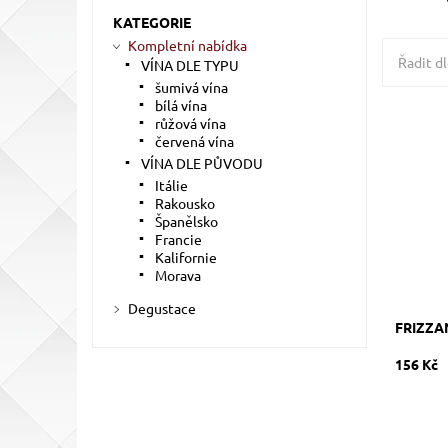
KATEGORIE
Kompletní nabídka
Řadit dl
VÍNA DLE TYPU
šumivá vína
bílá vína
růžová vína
Trebbian
dry, šum
červená vína
oceli
VÍNA DLE PŮVODU
Dostupn
Itálie
Kód:
Rakousko
Značka:
Španělsko
Francie
Kalifornie
Morava
Degustace
FRIZZA
156 Kč