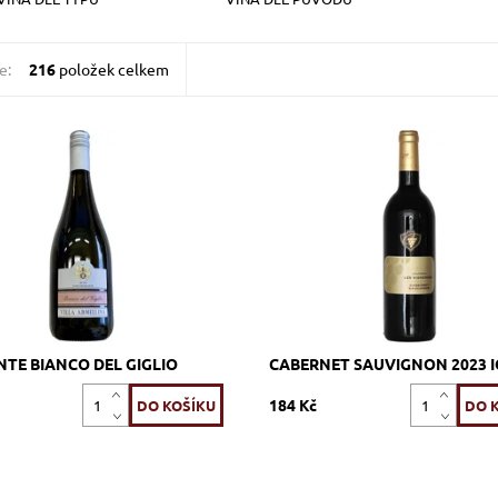
e:
216
položek celkem
o, Verduzzo, Glera, bílé, extra
Cabernet Sauvignon, červené, su
ivé, zrání v tancích z nerezové
tiché, zrání
Dostupnost:
Skladem >12 ks
ost:
Skladem >12 ks
Kód:
93_SCCS
670_BDGFRI
Vignerons Propri
Značka:
Vinicola CIDE
Associés
NTE BIANCO DEL GIGLIO
CABERNET SAUVIGNON 2023 I
184 Kč