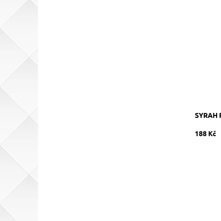
Syrah, r
v tancíc
Dostupn
Kód:
Značka:
SYRAH 
188 Kč
Chardonn
nerezov
Dostupn