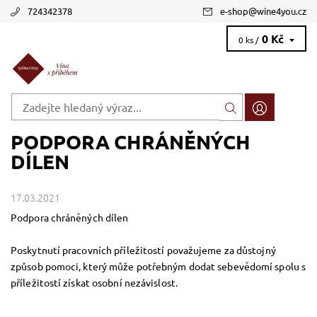
724342378
e-shop
@
wine4you.cz
0 Kč
0 ks /
PODPORA CHRÁNĚNÝCH
DÍLEN
17.03.2021
Podpora chráněných dílen
Poskytnutí pracovních příležitostí považujeme za důstojný
způsob pomoci, který může potřebným dodat sebevědomí spolu s
příležitostí získat osobní nezávislost.