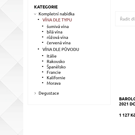
KATEGORIE
Kompletní nabídka
Řadit dl
VÍNA DLE TYPU
šumivá vína
bílá vína
růžová vína
100% Neb
zrání 24
červená vína
sudech a
VÍNA DLE PŮVODU
Dostupn
Itálie
Kód:
Rakousko
Značka:
Španělsko
Francie
Kalifornie
Morava
Degustace
BAROLO
2021 D
1 127 K