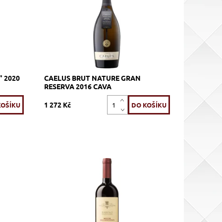
Kód:
566_UMUCAE
- Sting
Značka:
U MES U
" 2020
CAELUS BRUT NATURE GRAN
RESERVA 2016 CAVA
1 272 Kč
ché, ,
100% Nebbiolo, červené, suché, tiché,
dubových
zrání 24 měsíců v 30Hl slovinských
sudech a následně 12 měsíců na láhvi
Dostupnost:
Skladem >12 ks
Kód:
194_RCBRDA
S
Značka:
Rocche Costamagna