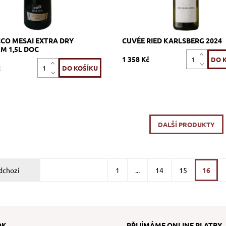
LIECHTENSTEIN
CO MESAI EXTRA DRY
CUVÉE RIED KARLSBERG 2024
 1,5L DOC
1 358 Kč
č
DALŠÍ PRODUKTY
dchozí
1
...
14
15
16
OK
PŘIJÍMÁME ONLINE PLATBY