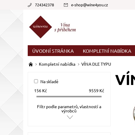
724342378
e-shop
@
wine4you.cz
ÚVODNÍ STRÁNKA
KOMPLETNÍ NABÍDKA
Kompletní nabídka
VÍNA DLE TYPU
VÍ
Na skladě
156
Kč
9559
Kč
Filtr podle parametrů, vlastností a
výrobců