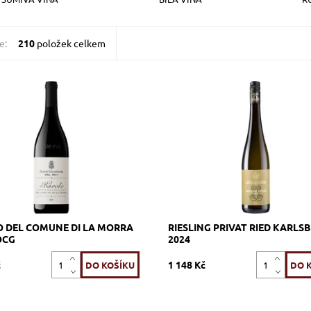
e:
210
položek celkem
biolo, červené, suché, tiché,
Riesling, bílé, suché, tiché, zrání
 měsíců v 30Hl slovinských
litrové sudy
 následně 12 měsíců na láhvi
Dostupnost:
Skladem >12 ks
ost:
Skladem >12 ks
Kód:
639_HLRPRK
711_RCBMO
HOFKELLEREI DE
Rocche Costamagna
Značka:
FÜRSTEN VON
LIECHTENSTEIN
 DEL COMUNE DI LA MORRA
RIESLING PRIVAT RIED KARLS
OCG
2024
č
1 148 Kč