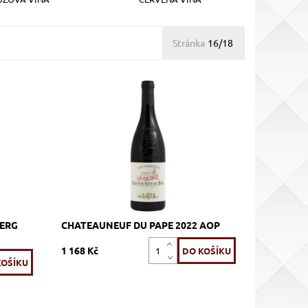
Stránka
16/18
 500
Grenache, Syrah, Mourvedre, Cinsault,
červené, suché, tiché, zrání betonový
tank
Dostupnost:
Skladem >12 ks
S
Kód:
518_LAB
Vignerons Proprietés
Značka:
Associés
BERG
CHATEAUNEUF DU PAPE 2022 AOP
1 168 Kč