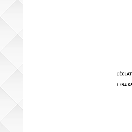
100% Cha
zrání 5 -
Dostupn
Kód:
Značka:
L'ÉCLA
1 194 K
83% Tem
červené,
v dubov