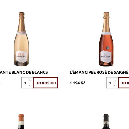
rdonnay, bílé, brut, šumivé,
Pinot Meunier, Pinot Noir, růžové
 7 let na kalech v lahvi
šumivé, zrání 5 - 7 let na kalech v
ost:
Skladem >12 ks
Dostupnost:
Skladem >12 ks
684_BALEC
Kód:
685_BALEM
Baron Albert
Značka:
Baron Albert
TANTE BLANC DE BLANCS
L'ÉMANCIPÉE ROSÉ DE SAIGNÉ
č
1 194 Kč
pranillo, 17% Graciano,
Sangiovese, červené, suché, tiché
 suché, tiché, zrání 24 měsíců
14 měsíců v dubových sudech
ých sudech typu barrique
Dostupnost:
Skladem >12 ks