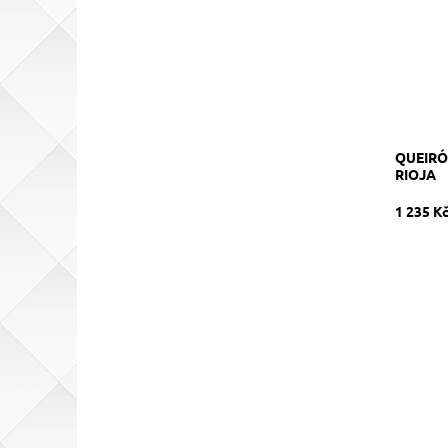
Dostupn
Kód:
Značka:
QUEIRÓ
RIOJA
1 235 K
100% Gle
šumivé,
(v tancí
Dostupn
Kód:
Značka: