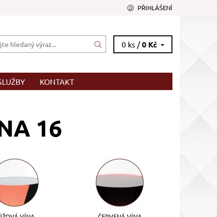
PŘIHLÁŠENÍ
0 ks /
0 Kč
SLUŽBY
KONTAKT
NA 16
ŮŽOVÁ VÍNA
ČERVENÁ VÍNA