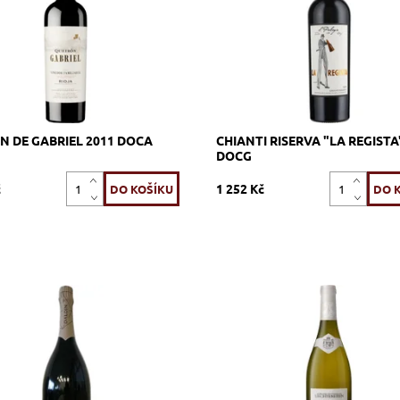
ost:
Skladem >12 ks
Kód:
607_TIPLR
519_QDG
Značka:
Tenuta Il Palagio 
Bodegas Ontañón
N DE GABRIEL 2011 DOCA
CHIANTI RISERVA "LA REGISTA
DOCG
č
1 252 Kč
ra (Prosecco), bílé, extra dry,
Riesling, Grüner Veltliner, bílé, su
 zrání metoda Charmat
zrání častečně v 500 litrových 
ch z nerezové oceli)
sudech
ost:
Skladem >12 ks
Dostupnost:
Skladem >12 ks
324_PTEDM
Kód:
640_HLCRK
Spumanti Dal Din
HOFKELLEREI DE
Značka:
FÜRSTEN VON