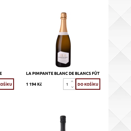
, brut,
100% Chardonnay, bílé, brut, šumivé,
 lahvi
zrání 9 - 11 let na kalech v láhvi
Dostupnost:
Skladem >12 ks
Kód:
683_BALAPIM
Značka:
Baron Albert
E
LA PIMPANTE BLANC DE BLANCS FÛT
1 194 Kč
, zrání
100% Pinot Noir · Blanc de Noirs, bílé,
brut nature, šumivé, zrání nerezový tank
Dostupnost:
Skladem >12 ks