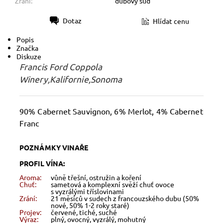
Zrání:
dubový sud
Dotaz
Hlídat cenu
Tisk
Popis
Značka
Diskuze
Francis Ford Coppola
Winery,Kalifornie,Sonoma
90% Cabernet Sauvignon, 6% Merlot, 4% Cabernet
Franc
POZNÁMKY VINAŘE
PROFIL VÍNA:
Aroma:
vůně třešní, ostružin a koření
Chuť:
sametová a komplexní svěží chuť ovoce
s vyzrálými tříslovinami
Zrání:
21 měsíců v sudech z francouzského dubu (50%
nové, 50% 1-2 roky staré)
Projev:
červené, tiché, suché
Výraz:
plný, ovocný, vyzrálý, mohutný