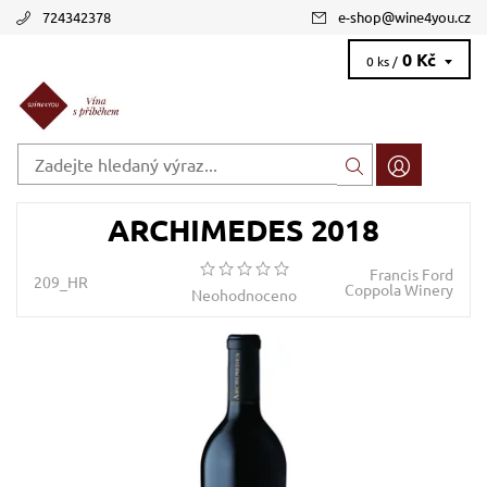
724342378
e-shop
@
wine4you.cz
0 Kč
0 ks /
ARCHIMEDES 2018
Francis Ford
209_HR
Coppola Winery
Neohodnoceno