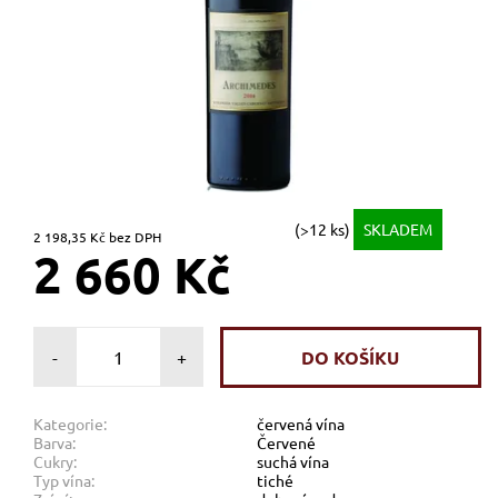
(>12 ks)
SKLADEM
2 198,35 Kč bez DPH
2 660 Kč
-
+
Kategorie:
červená vína
Barva:
Červené
Cukry:
suchá vína
Typ vína:
tiché