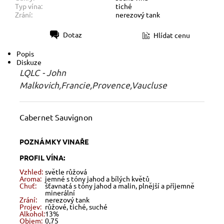
Typ vína:
tiché
Zrání:
nerezový tank
Dotaz
Hlídat cenu
Tisk
Popis
Diskuze
LQLC - John
Malkovich,Francie,Provence,Vaucluse
Cabernet Sauvignon
POZNÁMKY VINAŘE
PROFIL VÍNA:
Vzhled:
světle růžová
Aroma:
jemné s tóny jahod a bílých květů
Chuť:
šťavnatá s tóny jahod a malin, plnější a příjemně
minerální
Zrání:
nerezový tank
Projev:
růžové, tiché, suché
Alkohol:
13%
Objem:
0,75