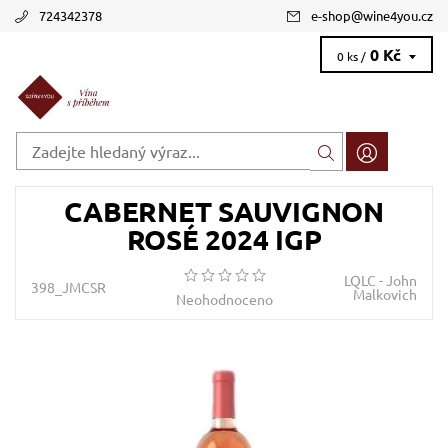
724342378
e-shop
@
wine4you.cz
0 Kč
0 ks /
CABERNET SAUVIGNON
ROSÉ 2024 IGP
LQLC - John
398_JMCSR
Malkovich
Neohodnoceno