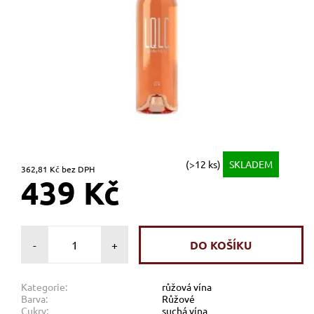
(>12 ks)
SKLADEM
362,81 Kč bez DPH
439 Kč
-
+
Kategorie:
růžová vína
Barva:
Růžové
Cukry:
suchá vína