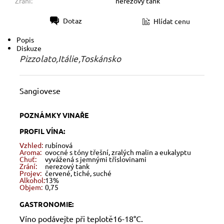
Zrání:
nerezový tank
Dotaz
Hlídat cenu
Tisk
Popis
Diskuze
Pizzolato,Itálie,Toskánsko
Sangiovese
POZNÁMKY VINAŘE
PROFIL VÍNA:
Vzhled:
rubínová
Aroma:
ovocné s tóny třešní, zralých malin a eukalyptu
Chuť:
vyvážená s jemnými tříslovinami
Zrání:
nerezový tank
Projev:
červené, tiché, suché
Alkohol:
13%
Objem:
0,75
GASTRONOMIE:
Víno podávejte při teplotě16-18°C.