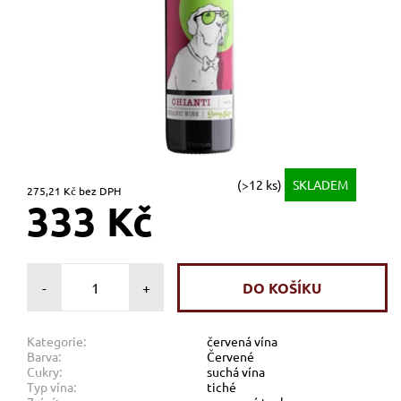
(>12 ks)
SKLADEM
275,21 Kč bez DPH
333 Kč
-
+
Kategorie:
červená vína
Barva:
Červené
Cukry:
suchá vína
Typ vína:
tiché