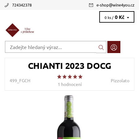
724342378
e-shop
@
wine4you.cz
0 Kč
0 ks /
CHIANTI 2023 DOCG
499_FGCH
Pizzolato
1 hodnocení