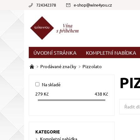
724342378
e-shop
@
wine4you.cz
ÚVODNÍ STRÁNKA
KOMPLETNÍ NABÍDKA
Prodávané značky
Pizzolato
PI
Na skladě
279
Kč
438
Kč
Řadit dl
Pinot Gri
nerezov
KATEGORIE
Kompletní nabídka
Dostupn