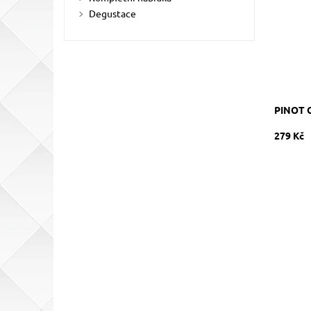
Kód:
Degustace
Značka:
PINOT 
279 Kč
Sangiove
nerezov
Dostupn
Kód:
Značka: