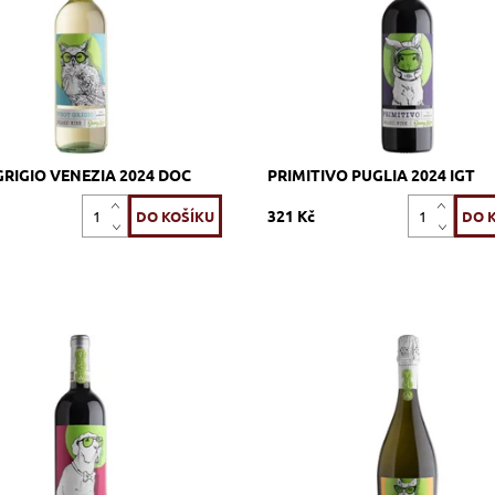
498_FGPG
Kód:
502_FGPRI
Pizzolato
Značka:
Pizzolato
GRIGIO VENEZIA 2024 DOC
PRIMITIVO PUGLIA 2024 IGT
321 Kč
se, červené, suché, tiché, zrání
Glera, bílé, extra dry, šumivé, zrá
ý tank
nerezový tank
ost:
Skladem >12 ks
Dostupnost:
Skladem >12 ks
499_FGCH
Kód:
496_FGPR
Pizzolato
Značka:
Pizzolato