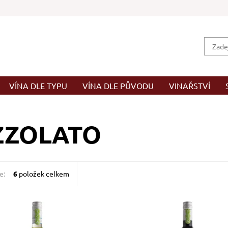
VÍNA DLE TYPU
VÍNA DLE PŮVODU
VINAŘSTVÍ
ZZOLATO
e:
6
položek celkem
gio, bílé, suché, tiché, zrání
Primitivo, červené, suché, tiché, 
ý tank
nerezový tank
ost:
Skladem >12 ks
Dostupnost:
Skladem >12 ks