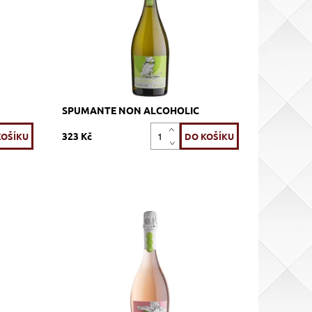
Kód:
635_PIZNA
Značka:
Pizzolato
SPUMANTE NON ALCOHOLIC
323 Kč
ní
90% Glera, 10% Pinot Nero, bílé, brut,
šumivé, zrání nerezový tank
Dostupnost:
Skladem >12 ks
Kód:
497_FGPRR
Značka:
Pizzolato