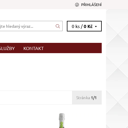
PŘIHLÁŠENÍ
0 ks /
0 Kč
SLUŽBY
KONTAKT
Stránka
1/1
zrání
bílé hrozny, bílé, , šumivé, zrání
nerezový tank
Dostupnost:
Skladem >12 ks