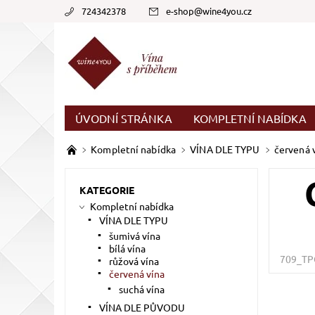
724342378
e-shop
@
wine4you.cz
ÚVODNÍ STRÁNKA
KOMPLETNÍ NABÍDKA
Kompletní nabídka
VÍNA DLE TYPU
červená 
KATEGORIE
Kompletní nabídka
VÍNA DLE TYPU
šumivá vína
bílá vína
709_T
růžová vína
červená vína
suchá vína
VÍNA DLE PŮVODU