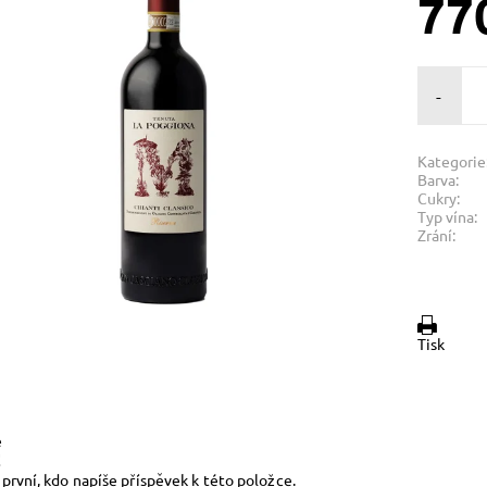
77
-
Kategorie
Barva:
Cukry:
Typ vína:
Zrání:
Tisk
e
!
první, kdo napíše příspěvek k této položce.