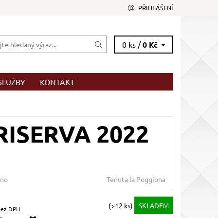
PŘIHLÁŠENÍ
0 ks /
0 Kč
SLUŽBY
KONTAKT
RISERVA 2022
no
Tenuta la Poggiona
(>12 ks)
SKLADEM
6,36 Kč bez DPH