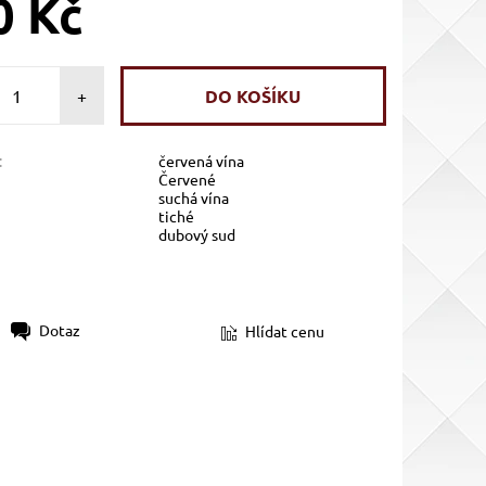
0 Kč
+
:
červená vína
Červené
suchá vína
tiché
dubový sud
Dotaz
Hlídat cenu