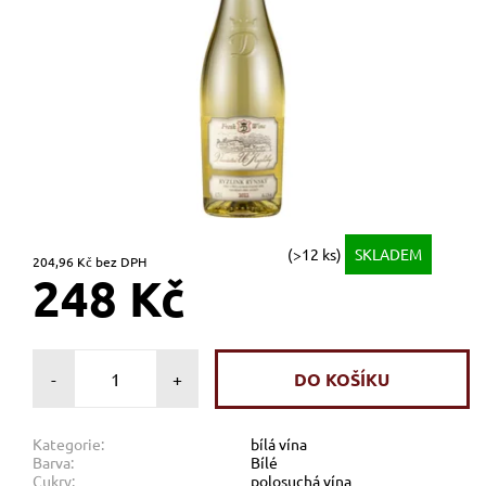
(>12 ks)
SKLADEM
204,96 Kč bez DPH
248 Kč
-
+
Kategorie:
bílá vína
Barva:
Bílé
Cukry:
polosuchá vína