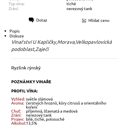
Typ vína:
tiché
Zrání:
nerezový tank
Dotaz
Hlídat cenu
Tisk
Popis
Diskuze
Vinařství U Kapličky,Morava,Velkopavlovická
podoblast,Zaječí
Ryzlink rýnský
POZNÁMKY VINAŘE
PROFIL VÍNA:
Vzhled:
světle slámová
Aroma:
čerstvých hroznů, kůry citrusů a orientálního
koření
Chuť:
příjemná, šťavnatá a medová
Zrání:
nerezový tank
Projev:
bílé, tiché, polosuché
Alkohol:
13,5%