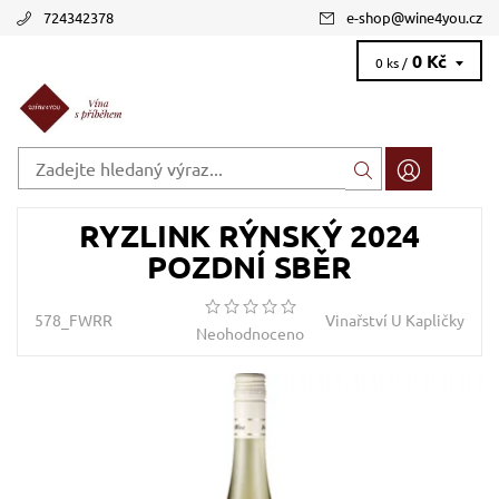
724342378
e-shop
@
wine4you.cz
0 Kč
0 ks /
RYZLINK RÝNSKÝ 2024
POZDNÍ SBĚR
578_FWRR
Vinařství U Kapličky
Neohodnoceno