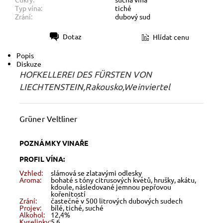
Typ vína:
tiché
Zrání:
dubový sud
Dotaz
Hlídat cenu
Tisk
Popis
Diskuze
HOFKELLEREI DES FÜRSTEN VON
LIECHTENSTEIN,Rakousko,Weinviertel
Grüner Veltliner
POZNÁMKY VINAŘE
PROFIL VÍNA:
Vzhled:
slámová se zlatavými odlesky
Aroma:
bohaté s tóny citrusových květů, hrušky, akátu,
kdoule, následované jemnou pepřovou
kořenitostí
Zrání:
častečně v 500 litrových dubových sudech
Projev:
bílé, tiché, suché
Alkohol:
12,4%
Kyselinky:
5,6