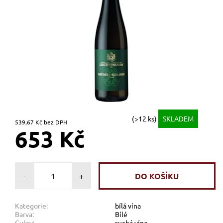
(>12 ks)
SKLADEM
539,67 Kč bez DPH
653 Kč
-
+
Kategorie:
bílá vína
Barva:
Bílé
Cukry:
suchá vína