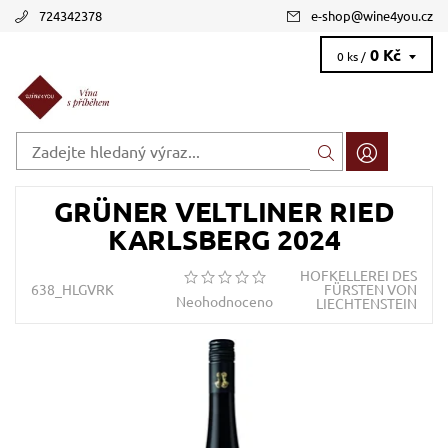
724342378
e-shop
@
wine4you.cz
0 Kč
0 ks /
GRÜNER VELTLINER RIED
KARLSBERG 2024
HOFKELLEREI DES
638_HLGVRK
FÜRSTEN VON
Neohodnoceno
LIECHTENSTEIN