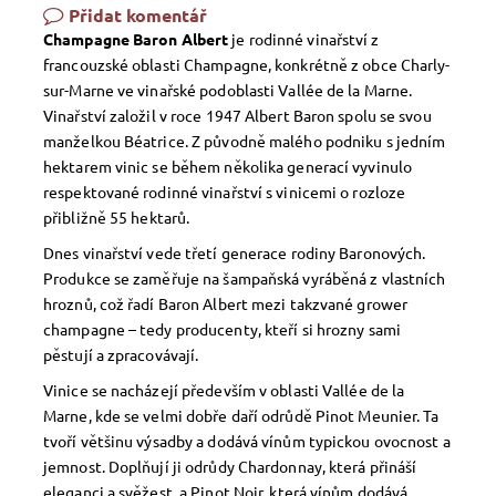
Přidat komentář
Champagne Baron Albert
je rodinné vinařství z
francouzské oblasti Champagne, konkrétně z obce Charly-
sur-Marne ve vinařské podoblasti Vallée de la Marne.
Vinařství založil v roce 1947 Albert Baron spolu se svou
manželkou Béatrice. Z původně malého podniku s jedním
hektarem vinic se během několika generací vyvinulo
respektované rodinné vinařství s vinicemi o rozloze
přibližně 55 hektarů.
Dnes vinařství vede třetí generace rodiny Baronových.
Produkce se zaměřuje na šampaňská vyráběná z vlastních
hroznů, což řadí Baron Albert mezi takzvané grower
champagne – tedy producenty, kteří si hrozny sami
pěstují a zpracovávají.
Vinice se nacházejí především v oblasti Vallée de la
Marne, kde se velmi dobře daří odrůdě Pinot Meunier. Ta
tvoří většinu výsadby a dodává vínům typickou ovocnost a
jemnost. Doplňují ji odrůdy Chardonnay, která přináší
eleganci a svěžest, a Pinot Noir, která vínům dodává