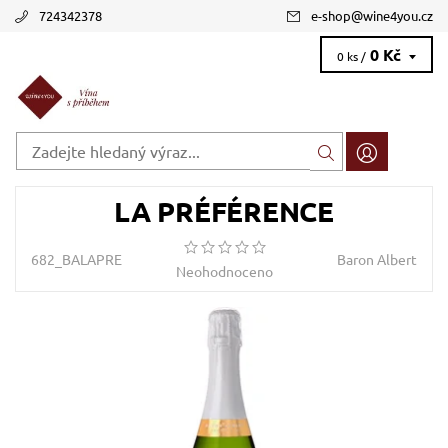
724342378
e-shop
@
wine4you.cz
0 Kč
0 ks /
LA PRÉFÉRENCE
682_BALAPRE
Baron Albert
Neohodnoceno