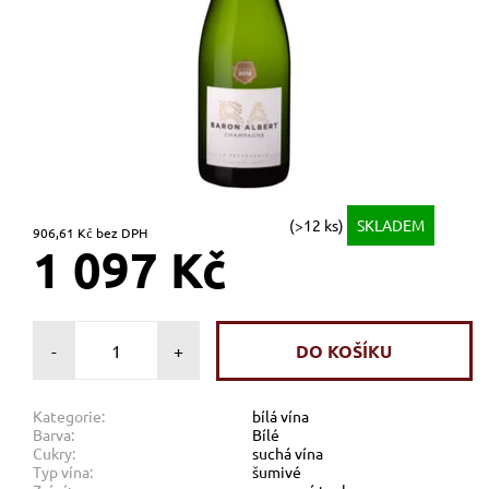
(>12 ks)
SKLADEM
906,61 Kč bez DPH
1 097 Kč
-
+
Kategorie:
bílá vína
Barva:
Bílé
Cukry:
suchá vína
Typ vína:
šumivé