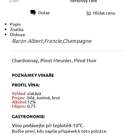
Zrání:
nerezový tank
Dotaz
Hlídat cenu
Tisk
Popis
Značka
Diskuze
Baron Albert,Francie,Champagne
Chardonnay, Pinot Meunier, Pinot Noir
POZNÁMKY VINAŘE
PROFIL VÍNA:
Vzhled:
zlatává
Projev:
bílé, šumivé, brut
Alkohol:
12%
Objem:
0,75
GASTRONOMIE:
Víno podávejte při teplotě8-10°C.
Buďte první, kdo napíše příspěvek k této položce.