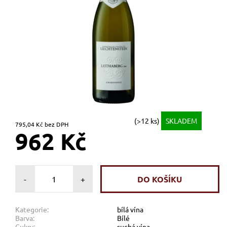
(>12 ks)
SKLADEM
795,04 Kč bez DPH
962 Kč
-
+
Kategorie:
bílá vína
Barva:
Bílé
Cukry:
suchá vína