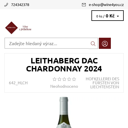
724342378
e-shop
@
wine4you.cz
0 Kč
0 ks /
LEITHABERG DAC
CHARDONNAY 2024
HOFKELLEREI DES
642_HLCH
FÜRSTEN VON
Neohodnoceno
LIECHTENSTEIN