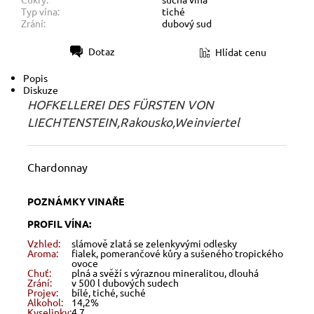
Typ vína:
tiché
Zrání:
dubový sud
Dotaz
Hlídat cenu
Tisk
Popis
Diskuze
HOFKELLEREI DES FÜRSTEN VON
LIECHTENSTEIN,Rakousko,Weinviertel
Chardonnay
POZNÁMKY VINAŘE
PROFIL VÍNA:
Vzhled:
slámově zlatá se zelenkyvými odlesky
Aroma:
fialek, pomerančové kůry a sušeného tropického
ovoce
Chuť:
plná a svěží s výraznou mineralitou, dlouhá
Zrání:
v 500 l dubových sudech
Projev:
bílé, tiché, suché
Alkohol:
14,2%
Kyselinky:
4,7