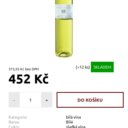
(>12 ks)
SKLADEM
373,55 Kč bez DPH
452 Kč
-
+
Kategorie:
bílá vína
Barva:
Bílé
Cukry:
sladká vína