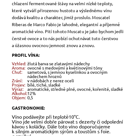
chlazení fermentované štávy na velmi nízké teploty,
které vytváří přirozenou hustotu a výslednému vínu
dodává kvalitu a charakter, jimiž proslulo. Moscatel
Riberas de Marco Fabio je lahodné, elegantní a příjemně
aromatické víno. Pití tohoto Muscatu je jako bychom jedli
čerstvé ovoce a to nás pobízí ochutnávat tuto čerstvou
a úžasnou ovocnou jemnost znovu a znovu.
PROFIL VÍNA:
Vzhled:
žlutá barva se zlatavými nádechy
Aroma:
ovocné s medovými a květinovými tóny
Chuť:
sametová, s jemnou kyselinkou a ovocným
nádechem hroznů
Zrání:
v nádobách z nerez oceli
Projev:
bílé, tiché, sladké
Výraz:
aromatické, středně plné, ovocné, kořenité, sladké
Alkohol:
12%
Objem:
0,5
GASTRONOMIE:
Víno podávejte při teplotě10°C.
Víno jde velmi dobře párovat s dezerty či odpolední
kávou s koláčky. Dále toto víno doporučujeme
k silným aromatickým sýrům a toustům s foie.