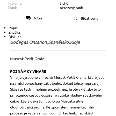
Typ vína:
tiché
Zrání:
nerezový tank
Dotaz
Hlídat cenu
Tisk
Popis
Značka
Diskuze
Bodegas Ontañón,Španělsko,Rioja
Muscat Petit Grain
POZNÁMKY VINAŘE
Víno je vyrobeno z hroznů Muscat Petit Grains, které jsou
na vinici ponechány tak dlouho, dokud lehce nepřezrají.
Sklízí se tedy mnohem později, než je obvyklé, aby bylo
přirozenou cestou dosaženo vysoké hladiny zbytkového
cukru, který dává tomuto typu Muscatu silné
dlouhotrvající aroma. Ke zpomalení fermentačního
procesu je využíváno přírodních technik, například