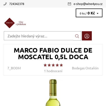
724342378
e-shop
@
wine4you.cz
0 Kč
0 ks /
MARCO FABIO DULCE DE
MOSCATEL 0,5L DOCA
7_BODM
Bodegas Ontañón
1 hodnocení