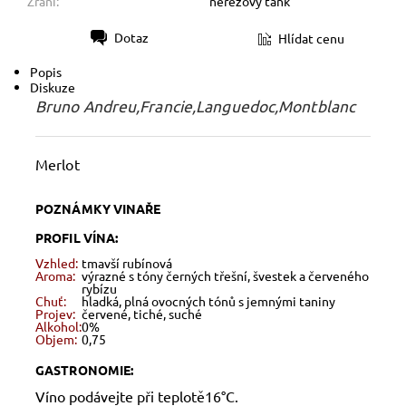
Zrání:
nerezový tank
Dotaz
Hlídat cenu
Tisk
Popis
Diskuze
Bruno Andreu,Francie,Languedoc,Montblanc
Merlot
POZNÁMKY VINAŘE
PROFIL VÍNA:
Vzhled:
tmavší rubínová
Aroma:
výrazné s tóny černých třešní, švestek a červeného
rybízu
Chuť:
hladká, plná ovocných tónů s jemnými taniny
Projev:
červené, tiché, suché
Alkohol:
0%
Objem:
0,75
GASTRONOMIE:
Víno podávejte při teplotě16°C.