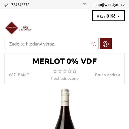
724342378
e-shop
@
wine4you.cz
0 Kč
0 ks /
MERLOT 0% VDF
687_BAME
Bruno Andreu
Neohodnoceno