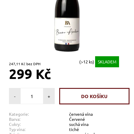
(>12 ks)
SKLADEM
247,11 Kč bez DPH
299 Kč
-
+
Kategorie:
červená vína
Barva:
Červené
Cukry:
suchá vína
Typ vína:
tiché