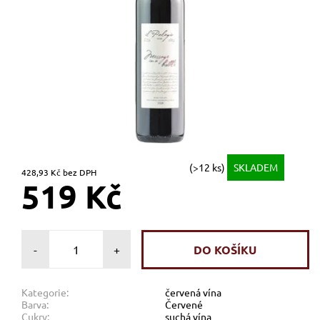
(>12 ks)
SKLADEM
428,93 Kč bez DPH
519 Kč
-
+
Kategorie:
červená vína
Barva:
Červené
Cukry:
suchá vína