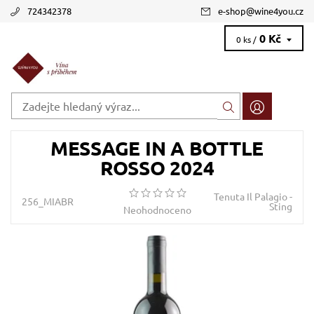
724342378
e-shop
@
wine4you.cz
0 Kč
0 ks /
MESSAGE IN A BOTTLE
ROSSO 2024
Tenuta Il Palagio -
256_MIABR
Sting
Neohodnoceno