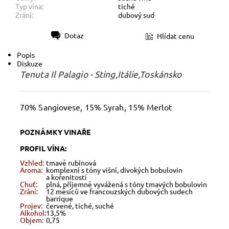
Typ vína:
tiché
Zrání:
dubový sud
Dotaz
Hlídat cenu
Tisk
Popis
Diskuze
Tenuta Il Palagio - Sting,Itálie,Toskánsko
70% Sangiovese, 15% Syrah, 15% Merlot
POZNÁMKY VINAŘE
PROFIL VÍNA:
Vzhled:
tmavě rubínová
Aroma:
komplexní s tóny višní, divokých bobulovin
a kořenitostí
Chuť:
plná, příjemně vyvážená s tóny tmavých bobulovin
Zrání:
12 měsíců ve francouzských dubových sudech
barrique
Projev:
červené, tiché, suché
Alkohol:
13,5%
Objem:
0,75