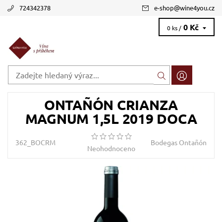
724342378
e-shop
@
wine4you.cz
0 Kč
0 ks /
ONTAÑÓN CRIANZA
MAGNUM 1,5L 2019 DOCA
362_BOCRM
Bodegas Ontañón
Neohodnoceno