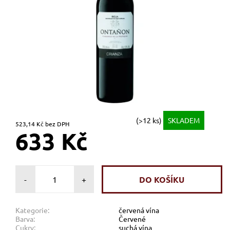
(>12 ks)
SKLADEM
523,14 Kč bez DPH
633 Kč
-
+
Kategorie:
červená vína
Barva:
Červené
Cukry:
suchá vína