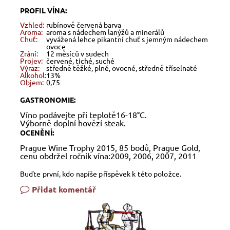
PROFIL VÍNA:
Vzhled:
rubínově červená barva
Aroma:
aroma s nádechem lanýžů a minerálů
Chuť:
vyvážená lehce pikantní chuť s jemným nádechem
ovoce
Zrání:
12 měsíců v sudech
Projev:
červené, tiché, suché
Výraz:
středně těžké, plné, ovocné, středně tříselnaté
Alkohol:
13%
Objem:
0,75
GASTRONOMIE:
Víno podávejte při teplotě16-18°C.
Výborně doplní hovězí steak.
OCENĚNÍ:
Prague Wine Trophy 2015, 85 bodů, Prague Gold,
cenu obdržel ročník vína:2009, 2006, 2007, 2011
Buďte první, kdo napíše příspěvek k této položce.
Přidat komentář