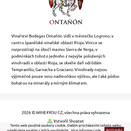
Vinařství Bodegas Ontañón sídlí v městečku Logrono, v
centru španělské vinařské oblasti Rioja. Vinice se
rozprostírají na úbočí masivu Sierra de Yerga, v
podmínkách tohoto jednoho z nejvýše položených
vinohradů v oblasti Rioja, se skvěle daří odrůdám
Tempranillo, Garnacha a Graciano. Vinohrady nejsou
výjimečné pouze svou nadmořskou výškou, ale také půdou
bohatou na minerály a mírným klimatem.
2026 © WINE4YOU CZ, všechna práva vyhrazena
Vytvořil Shoptet
Tento web používá soubory cookie. Dalším procházením tohoto webu
vyjadřujete souhlas s jejich používáním.. Více informací
zde
.
ROZUMÍM