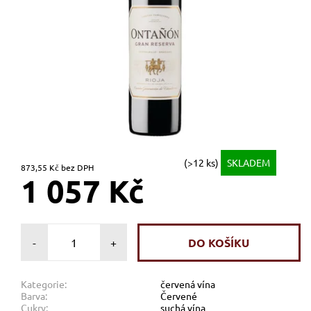
(>12 ks)
SKLADEM
873,55 Kč bez DPH
1 057 Kč
-
+
Kategorie:
červená vína
Barva:
Červené
Cukry:
suchá vína