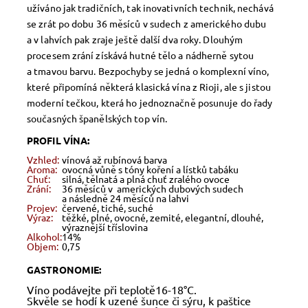
užíváno jak tradičních, tak inovativních technik, nechává
se zrát po dobu 36 měsíců v sudech z amerického dubu
a v lahvích pak zraje ještě další dva roky. Dlouhým
procesem zrání získává hutné tělo a nádherně sytou
a tmavou barvu. Bezpochyby se jedná o komplexní víno,
které připomíná některá klasická vína z Rioji, ale s jistou
moderní tečkou, která ho jednoznačně posunuje do řady
současných španělských top vín.
PROFIL VÍNA:
Vzhled:
vínová až rubínová barva
Aroma:
ovocná vůně s tóny koření a lístků tabáku
Chuť:
silná, tělnatá a plná chuť zralého ovoce
Zrání:
36 měsíců v amerických dubových sudech
a následně 24 měsíců na lahvi
Projev:
červené, tiché, suché
Výraz:
těžké, plné, ovocné, zemité, elegantní, dlouhé,
výraznější tříslovina
Alkohol:
14%
Objem:
0,75
GASTRONOMIE:
Víno podávejte při teplotě16-18°C.
Skvěle se hodí k uzené šunce či sýru, k paštice