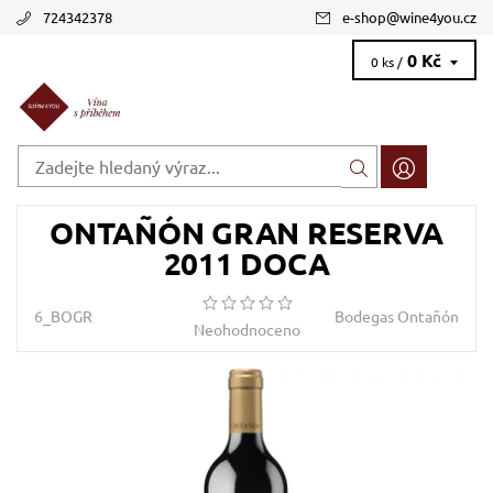
724342378
e-shop
@
wine4you.cz
0 Kč
0 ks /
ONTAÑÓN GRAN RESERVA
2011 DOCA
6_BOGR
Bodegas Ontañón
Neohodnoceno