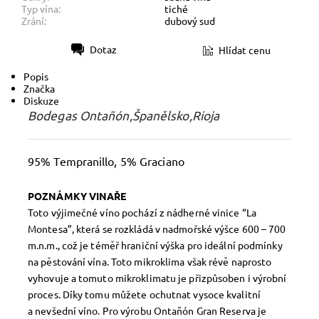
Typ vína:
tiché
Zrání:
dubový sud
Dotaz
Hlídat cenu
Tisk
Popis
Značka
Diskuze
Bodegas Ontañón,Španělsko,Rioja
95% Tempranillo, 5% Graciano
POZNÁMKY VINAŘE
Toto výjimečné víno pochází z nádherné vinice “La
Montesa”, která se rozkládá v nadmořské výšce 600 – 700
m.n.m., což je téměř hraniční výška pro ideální podmínky
na pěstování vína. Toto mikroklima však révě naprosto
vyhovuje a tomuto mikroklimatu je přizpůsoben i výrobní
proces. Díky tomu můžete ochutnat vysoce kvalitní
a nevšední víno. Pro výrobu Ontañón Gran Reserva je