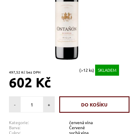
(>12 ks)
SKLADEM
497,52 Kč bez DPH
602 Kč
-
+
Kategorie:
červená vína
Barva:
Červené
Cukry:
suchá vína