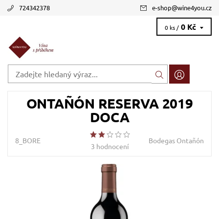
724342378
e-shop
@
wine4you.cz
0 Kč
0 ks /
ONTAÑÓN RESERVA 2019
DOCA
8_BORE
Bodegas Ontañón
3 hodnocení