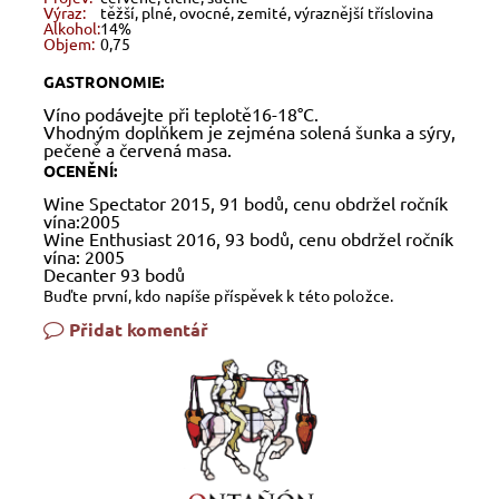
Výraz:
těžší, plné, ovocné, zemité, výraznější tříslovina
Alkohol:
14%
Objem:
0,75
GASTRONOMIE:
Víno podávejte při teplotě16-18°C.
Vhodným doplňkem je zejména solená šunka a sýry,
pečeně a červená masa.
OCENĚNÍ:
Wine Spectator 2015, 91 bodů, cenu obdržel ročník
vína:2005
Wine Enthusiast 2016, 93 bodů, cenu obdržel ročník
vína: 2005
Decanter 93 bodů
Buďte první, kdo napíše příspěvek k této položce.
Přidat komentář