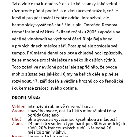
Tato vinice má kromě své estetické stránky také velmi
různorodé půdní podloží a nízkou úroveň srážek, což je
ideální pro pěstování těchto odrůd. Intenzivní, ale
harmonicky vyvážená chuť činí z pití Ontañón Reserva
téměř intimní zážitek. Sklizeň ročníku 2005 započala na
většině vinohradů ve východní části Rioja Baja hned
v prvních dnech měsíce září. Postupně ale ztrácela své
tempo. Průměrné denní teploty a chladné noci způsobily,
že se mnohde protáhla ještě na několik dalších týdnů.
Toto zdánlivě nevlídné počasí ale zapříčinilo, že ovoce
mohlo zůstat bez jakékoli újmy na keřích déle a plně se
rozvinout. 17. září dosáhla většina hroznů co do fenolické
i cukernaté zralosti svého optima.
PROFIL VÍNA:
Vzhled:
intenzivní rubínově červená barva
Aroma:
tmavého ovoce, datlí a fíků s minerálními tóny
odrůdy Graciano
Chuť:
plná ovocná s vyváženou kyselinkou a mladostí
Zrání:
24 měsíců v sudech typu barrique. 80% amerických
sůdů, 20% francouzských sudů. Následně 26
měsíců zrání v láhvi.
Projev:
červené, tiché, suché