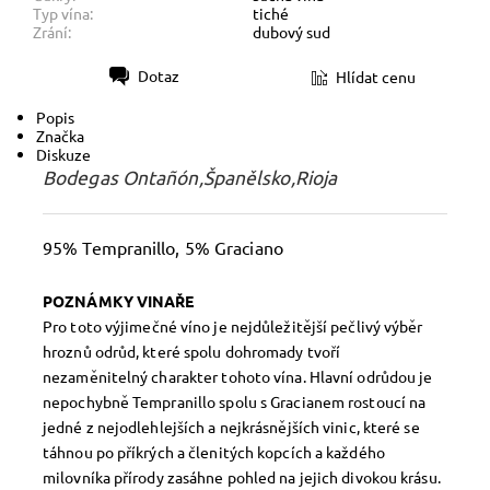
Typ vína:
tiché
Zrání:
dubový sud
Dotaz
Hlídat cenu
Tisk
Popis
Značka
Diskuze
Bodegas Ontañón,Španělsko,Rioja
95% Tempranillo, 5% Graciano
POZNÁMKY VINAŘE
Pro toto výjimečné víno je nejdůležitější pečlivý výběr
hroznů odrůd, které spolu dohromady tvoří
nezaměnitelný charakter tohoto vína. Hlavní odrůdou je
nepochybně Tempranillo spolu s Gracianem rostoucí na
jedné z nejodlehlejších a nejkrásnějších vinic, které se
táhnou po příkrých a členitých kopcích a každého
milovníka přírody zasáhne pohled na jejich divokou krásu.