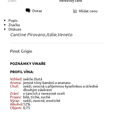
Zrání:
nerezový tank
Dotaz
Hlídat cenu
Tisk
Popis
Značka
Diskuze
Cantine Pirovano,Itálie,Veneto
Pinot Grigio
POZNÁMKY VINAŘE
PROFIL VÍNA:
Vzhled:
světle žlutá
Aroma:
jemné tóny banánů a ananasu
Chuť:
svěží, ovocná s příjemnou kyselinkou a středně
dlouhým závěrem
Zrání:
v tancích z nerezové oceli
Projev:
bílé, tiché, suché
Výraz:
svěží, ovocné, exotické
Alkohol:
12%
Objem:
0,75