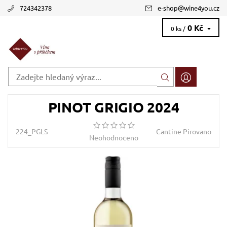
724342378
e-shop
@
wine4you.cz
0 Kč
0 ks /
PINOT GRIGIO 2024
224_PGLS
Cantine Pirovano
Neohodnoceno