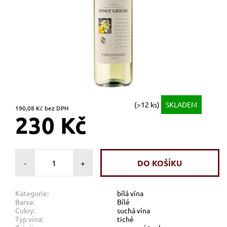
(>12 ks)
SKLADEM
190,08 Kč bez DPH
230 Kč
-
+
Kategorie:
bílá vína
Barva:
Bílé
Cukry:
suchá vína
Typ vína:
tiché