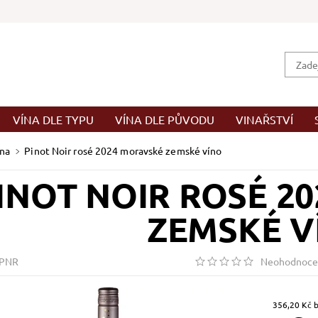
VÍNA DLE TYPU
VÍNA DLE PŮVODU
VINAŘSTVÍ
ína
Pinot Noir rosé 2024 moravské zemské víno
INOT NOIR ROSÉ 2
ZEMSKÉ V
BPNR
Neohodnoce
35