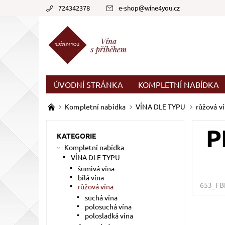
724342378
e-shop
@
wine4you.cz
ÚVODNÍ STRÁNKA
KOMPLETNÍ NABÍDKA
Kompletní nabídka
VÍNA DLE TYPU
růžová v
P
KATEGORIE
Kompletní nabídka
VÍNA DLE TYPU
šumivá vína
bílá vína
653_F
růžová vína
suchá vína
polosuchá vína
polosladká vína