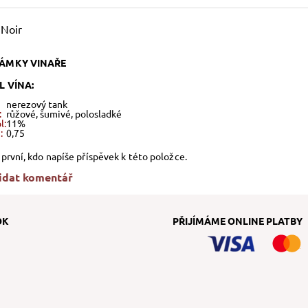
 Noir
ÁMKY VINAŘE
L VÍNA:
nerezový tank
:
růžové, šumivé, polosladké
l:
11%
:
0,75
první, kdo napíše příspěvek k této položce.
idat komentář
OK
PŘIJÍMÁME ONLINE PLATBY