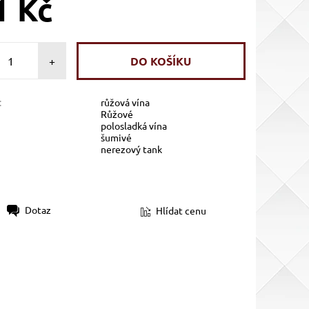
1 Kč
+
:
růžová vína
Růžové
polosladká vína
šumivé
nerezový tank
Dotaz
Hlídat cenu