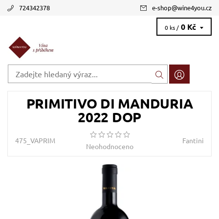
724342378
e-shop
@
wine4you.cz
0 Kč
0 ks /
PRIMITIVO DI MANDURIA
2022 DOP
475_VAPRIM
Fantini
Neohodnoceno