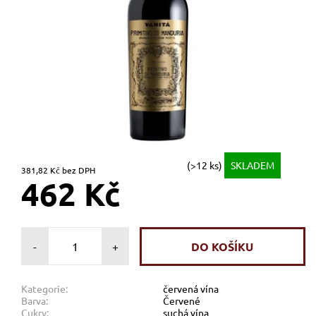
(>12 ks)
SKLADEM
381,82 Kč bez DPH
462 Kč
-
+
Kategorie:
červená vína
Barva:
Červené
Cukry:
suchá vína