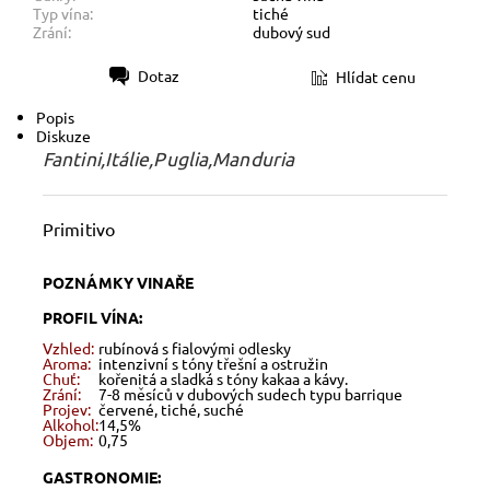
Typ vína:
tiché
Zrání:
dubový sud
Dotaz
Hlídat cenu
Tisk
Popis
Diskuze
Fantini,Itálie,Puglia,Manduria
Primitivo
POZNÁMKY VINAŘE
PROFIL VÍNA:
Vzhled:
rubínová s fialovými odlesky
Aroma:
intenzivní s tóny třešní a ostružin
Chuť:
kořenitá a sladká s tóny kakaa a kávy.
Zrání:
7-8 měsíců v dubových sudech typu barrique
Projev:
červené, tiché, suché
Alkohol:
14,5%
Objem:
0,75
GASTRONOMIE: