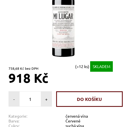
(>12 ks)
SKLADEM
758,68 Kč bez DPH
918 Kč
-
+
Kategorie:
červená vína
Barva:
Červené
Cukry:
suchá vína