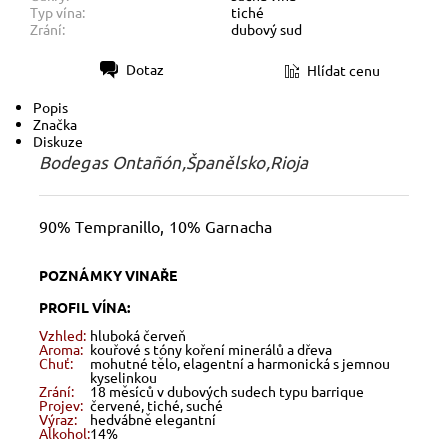
Typ vína:
tiché
Zrání:
dubový sud
Dotaz
Hlídat cenu
Tisk
Popis
Značka
Diskuze
Bodegas Ontañón,Španělsko,Rioja
90% Tempranillo, 10% Garnacha
POZNÁMKY VINAŘE
PROFIL VÍNA:
Vzhled:
hluboká červeň
Aroma:
kouřové s tóny koření minerálů a dřeva
Chuť:
mohutné tělo, elagentní a harmonická s jemnou
kyselinkou
Zrání:
18 měsíců v dubových sudech typu barrique
Projev:
červené, tiché, suché
Výraz:
hedvábně elegantní
Alkohol:
14%