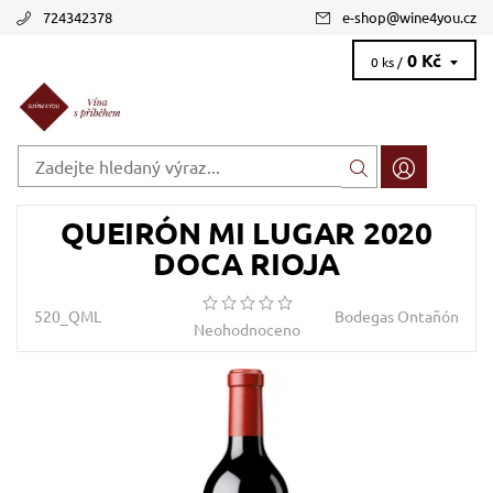
724342378
e-shop
@
wine4you.cz
0 Kč
0 ks /
QUEIRÓN MI LUGAR 2020
DOCA RIOJA
520_QML
Bodegas Ontañón
Neohodnoceno