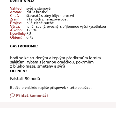
PROFIL VÍNA:
Vzhled:
světle slámová
Aroma:
růží a broskví
Chuť:
šťavnatá s tóny bílých broskví
Zrání:
v tancích z nerezové oceli
Projev:
bílé, tiché, suché
Výraz:
lehčí, suchý, ovocný, s příjemnou vyšší kyselinkou
Alkohol:
12,5%
Kyselinky:
6,8
Objem:
0,75
GASTRONOMIE:
hodí se ke studeným a teplým předkrmům letním
salátům, rybám s jemnou omáčkou, pokrmům
z bílého masa, smetany a sýrů
OCENĚNÍ:
Falstaff 90 bodů
Buďte první, kdo napíše příspěvek k této položce.
Přidat komentář