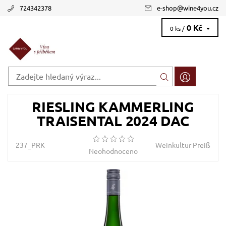
724342378
e-shop
@
wine4you.cz
0 Kč
0 ks /
RIESLING KAMMERLING
TRAISENTAL 2024 DAC
237_PRK
Weinkultur Preiß
Neohodnoceno