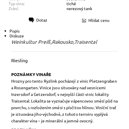
Typ vína:
tiché
Zrání:
nerezový tank
Dotaz
Hlídat cenu
Tisk
Popis
Diskuze
Weinkultur Preiß,Rakousko,Traisental
Riesling
POZNÁMKY VINAŘE
Hrozny pro tento Ryzlink pocházejí z vinic Pletzengraben
a Rosengarten. Vinice jsou situovány nad vesnicemi
Inzersdorf a Getzersdorf, v nejvyšší části vinic lokality
Traisental. Lokalita se vyznačuje vápencovou směsí půd na
povrchu, s rozložením směsi s písčitou hlínou. Viniční trať
je situována jiho-východně, z tohoto terroiru vyplývá
charakter vína – je minerální a jemně ovocný.