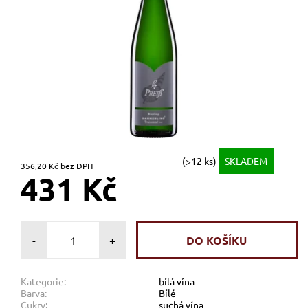
(>12 ks)
SKLADEM
356,20 Kč bez DPH
431 Kč
-
+
Kategorie:
bílá vína
Barva:
Bílé
Cukry:
suchá vína