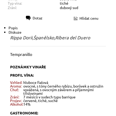
Typ vína:
tiché
Zrání:
dubový sud
Dotaz
Hlídat cenu
Tisk
Popis
Diskuze
Rippa Dorii,Španělsko,Ribera del Duero
Tempranillo
POZNÁMKY VINAŘE
PROFIL VÍNA:
Vzhled:
hluboce fialová
Aroma:
ovocné, s tóny černého rybízu, borůvek a ostružin
Chuť:
vyvážená, s ovocným závěrem a příjemnými
tříslovinami
Zrání:
7 měsíců v sudech typu barrique
Projev:
červené, tiché, suché
Alkohol:
14%
GASTRONOMIE: