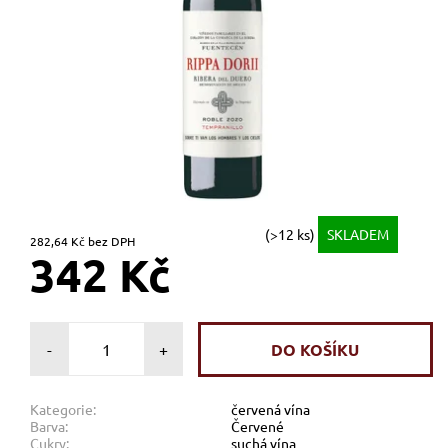
(>12 ks)
SKLADEM
282,64 Kč bez DPH
342 Kč
-
+
Kategorie:
červená vína
Barva:
Červené
Cukry:
suchá vína