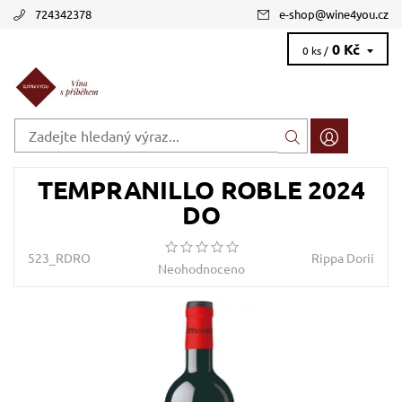
724342378
e-shop
@
wine4you.cz
0 Kč
0 ks /
TEMPRANILLO ROBLE 2024
DO
523_RDRO
Rippa Dorii
Neohodnoceno