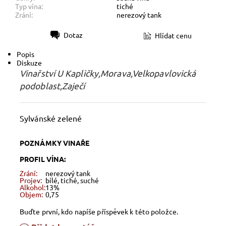
Typ vína:
tiché
Zrání:
nerezový tank
Dotaz
Hlídat cenu
Tisk
Popis
Diskuze
Vinařství U Kapličky,Morava,Velkopavlovická
podoblast,Zaječí
Sylvánské zelené
POZNÁMKY VINAŘE
PROFIL VÍNA:
Zrání:
nerezový tank
Projev:
bílé, tiché, suché
Alkohol:
13%
Objem:
0,75
Buďte první, kdo napíše příspěvek k této položce.