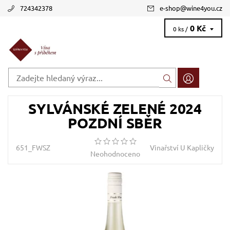
724342378
e-shop
@
wine4you.cz
0 Kč
0 ks /
SYLVÁNSKÉ ZELENÉ 2024
POZDNÍ SBĚR
651_FWSZ
Vinařství U Kapličky
Neohodnoceno