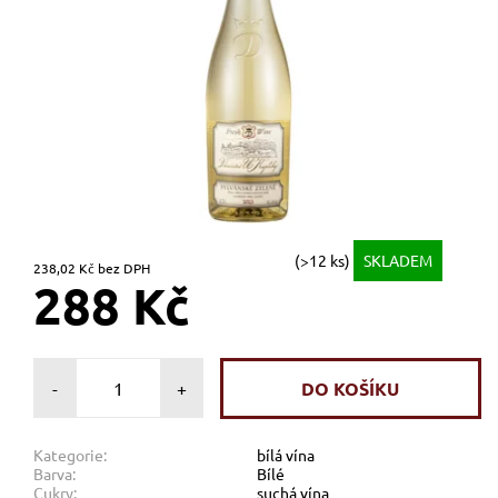
(>12 ks)
SKLADEM
238,02 Kč bez DPH
288 Kč
-
+
Kategorie:
bílá vína
Barva:
Bílé
Cukry:
suchá vína