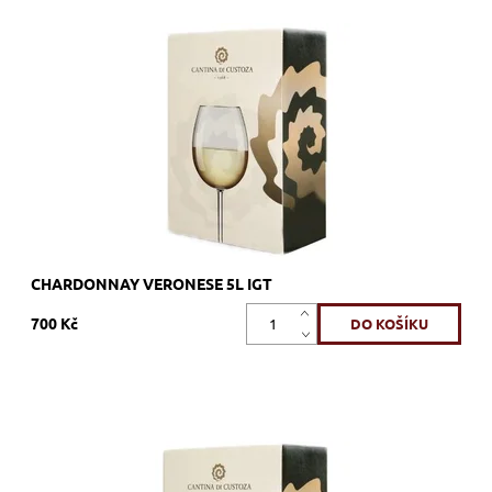
Chardonnay, bílé, suché, tiché, zrání v tancích z nerezové oceli
Dostupnost:
Skladem >12 ks
Kód:
165_BIB05BIA
Značka:
Cantina di Custoza
CHARDONNAY VERONESE 5L IGT
700 Kč
Merlot, červené, suché, tiché, zrání v tancích z nerezové oceli
Dostupnost:
Skladem >12 ks