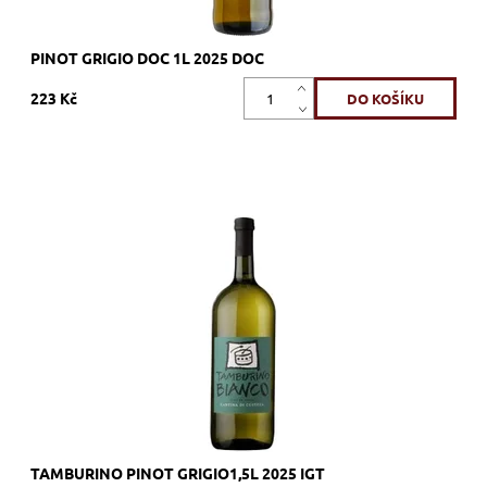
PINOT GRIGIO DOC 1L 2025 DOC
223 Kč
Trebbiano, Cortese, Garganega, bílé, suché, tiché, zrání
nerezový tank
Dostupnost:
Skladem >12 ks
Kód:
412_TB
Značka:
Cantina di Custoza
TAMBURINO PINOT GRIGIO1,5L 2025 IGT