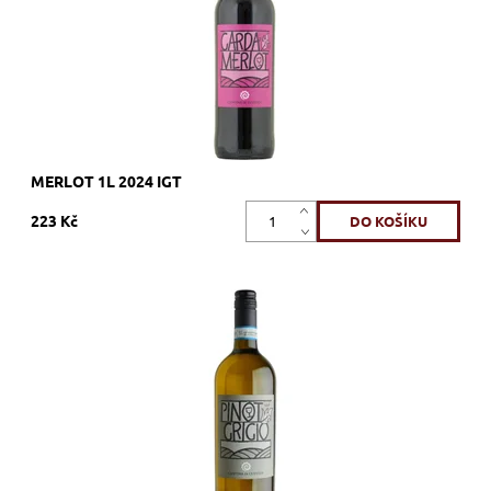
MERLOT 1L 2024 IGT
223 Kč
Pinot Grigio, bílé, suché, tiché, zrání nerezový tank
Dostupnost:
Skladem >12 ks
Kód:
414_LLPG
Značka:
Cantina di Custoza