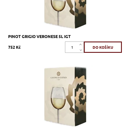
PINOT GRIGIO VERONESE 5L IGT
752 Kč
Pinot Grigio, bílé, suché, tiché, zrání v tancích z nerezové oceli
Dostupnost:
Skladem >12 ks
Kód:
168_BIB05PG
Značka:
Cantina di Custoza