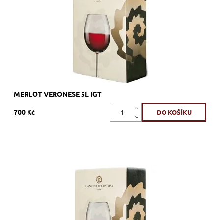
Kód:
166_BIB05ROSSO
Značka:
Cantina di Custoza
MERLOT VERONESE 5L IGT
700 Kč
Pinot Grigio, bílé, suché, tiché, zrání v tancích z nerezové oceli
Dostupnost:
Skladem >12 ks
Kód:
168_BIB05BIAPG
Značka:
Cantina di Custoza