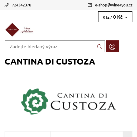
724342378
e-shop
@
wine4you.cz
0 Kč
0 ks /
CANTINA DI CUSTOZA