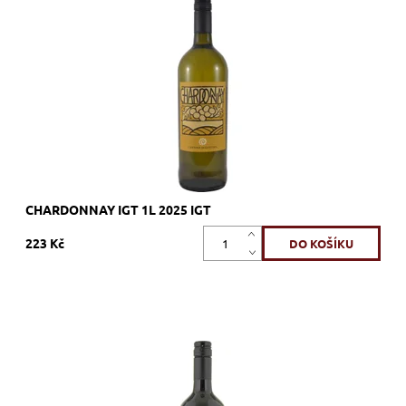
Dostupnost:
Skladem >12 ks
Kód:
415_LLCH
Značka:
Cantina di Custoza
CHARDONNAY IGT 1L 2025 IGT
223 Kč
Merlot, červené, suché, tiché, zrání nerezový tank
Dostupnost:
Skladem >12 ks
Kód:
417_LLME
Značka:
Cantina di Custoza