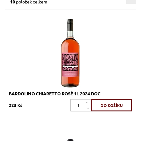
10
položek celkem
Corvina, Rondinella, Molinara, růžové, suché, tiché, zrání
nerezový tank
Dostupnost:
Skladem >12 ks
Kód:
416_LLBC
Značka:
Cantina di Custoza
BARDOLINO CHIARETTO ROSÉ 1L 2024 DOC
223 Kč
Chardonnay, bílé, suché, tiché, zrání nerezový tank