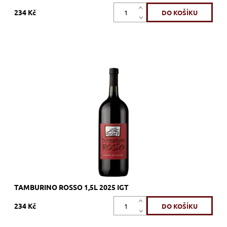
234 Kč
Rondinella, Molinara, Corvina, červené, suché, tiché, zrání
nerezový tank
Dostupnost:
Skladem >12 ks
Kód:
413_TR
Značka:
Cantina di Custoza
TAMBURINO ROSSO 1,5L 2025 IGT
234 Kč