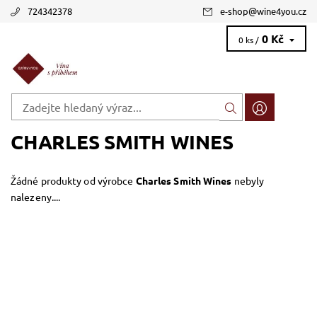
724342378
e-shop
@
wine4you.cz
0 Kč
0 ks /
CHARLES SMITH WINES
Žádné produkty od výrobce
Charles Smith Wines
nebyly
nalezeny....