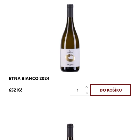
80% Carricante, 20% Catarratto, bílé, suché, tiché, zrání
Dostupnost:
Skladem >12 ks
Kód:
694_GIETBI
Značka:
Giovinco
ETNA BIANCO 2024
652 Kč
95% Nerello Mascalese, 5% Nerello, červené, suché, tiché,
zrání
Dostupnost:
Skladem >12 ks