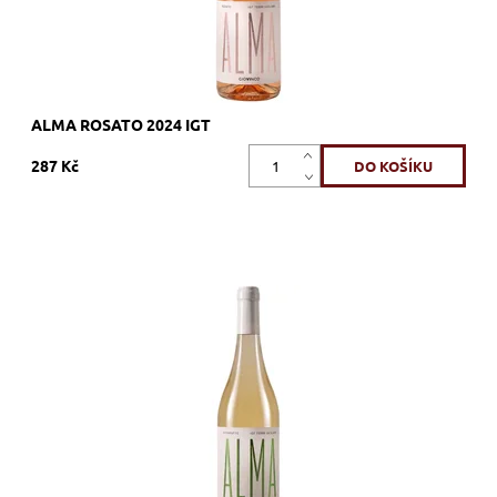
ALMA ROSATO 2024 IGT
287 Kč
Catarratto, bílé, suché, tiché, zrání
Dostupnost:
Skladem >12 ks
Kód:
692_GICA
Značka:
Giovinco