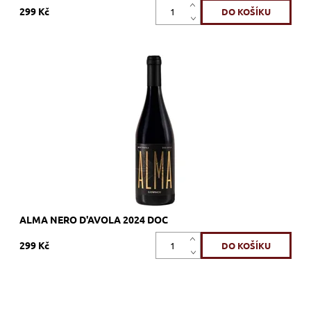
299 Kč
Nero d'Avola, červené, suché, tiché, zrání
Dostupnost:
Skladem >12 ks
Kód:
691_GINE
Značka:
Giovinco
ALMA NERO D'AVOLA 2024 DOC
299 Kč