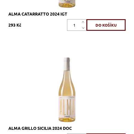
ALMA CATARRATTO 2024 IGT
293 Kč
Grillo, bílé, suché, tiché, zrání
Dostupnost:
Skladem >12 ks
Kód:
690_GIGR
Značka:
Giovinco
ALMA GRILLO SICILIA 2024 DOC