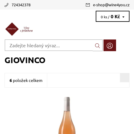
724342378
e-shop
@
wine4you.cz
0 Kč
0 ks /
GIOVINCO
6
položek celkem
Nerello Mascalese, růžové, suché, tiché, zrání
Dostupnost:
Skladem >12 ks
Kód:
693_GIRO
Značka:
Giovinco