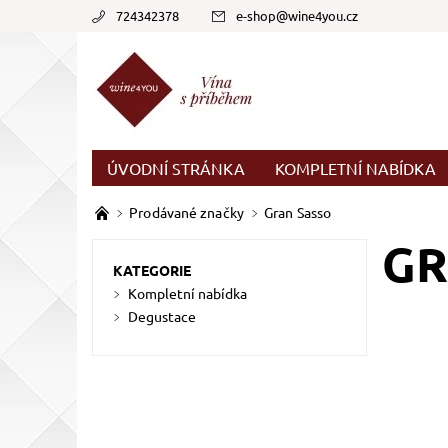
724342378
e-shop
@
wine4you.cz
ÚVODNÍ STRÁNKA
KOMPLETNÍ NABÍDKA
Prodávané značky
Gran Sasso
GR
KATEGORIE
Kompletní nabídka
Degustace