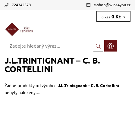
724342378
e-shop
@
wine4you.cz
0 Kč
0 ks /
J.L.TRINTIGNANT – C. B.
CORTELLINI
Žádné produkty od výrobce
J.L.Trintignant – C. B. Cortellini
nebyly nalezeny....