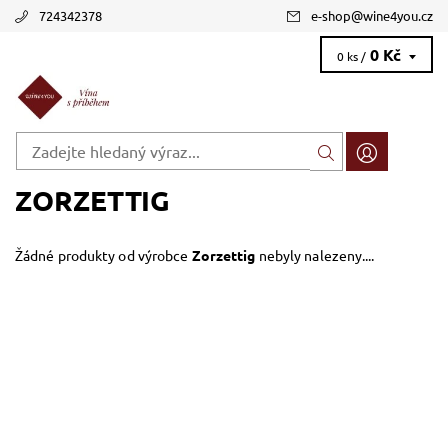
724342378
e-shop
@
wine4you.cz
0 Kč
0 ks /
ZORZETTIG
Žádné produkty od výrobce
Zorzettig
nebyly nalezeny....