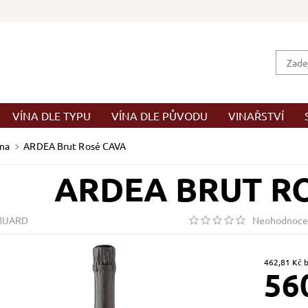
VÍNA DLE TYPU
VÍNA DLE PŮVODU
VINAŘSTVÍ
ína
ARDEA Brut Rosé CAVA
ARDEA BRUT R
MUARD
Neohodnoce
46
56