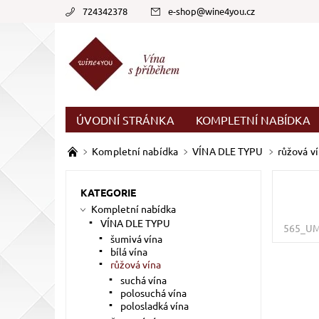
724342378
e-shop
@
wine4you.cz
ÚVODNÍ STRÁNKA
KOMPLETNÍ NABÍDKA
Kompletní nabídka
VÍNA DLE TYPU
růžová v
KATEGORIE
Kompletní nabídka
VÍNA DLE TYPU
565_U
šumivá vína
bílá vína
růžová vína
suchá vína
polosuchá vína
polosladká vína