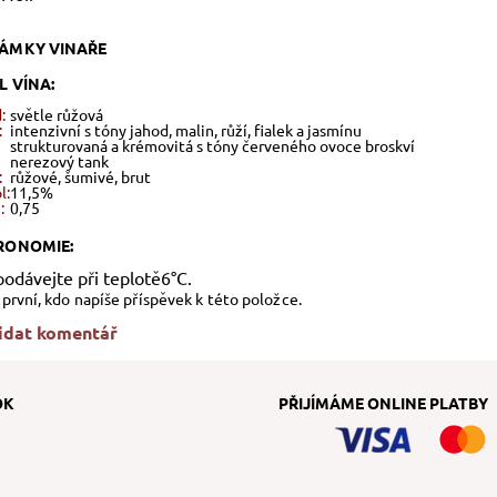
ÁMKY VINAŘE
L VÍNA:
:
světle růžová
:
intenzivní s tóny jahod, malin, růží, fialek a jasmínu
strukturovaná a krémovitá s tóny červeného ovoce broskví
nerezový tank
:
růžové, šumivé, brut
l:
11,5%
:
0,75
RONOMIE:
podávejte při teplotě6°C.
první, kdo napíše příspěvek k této položce.
idat komentář
OK
PŘIJÍMÁME ONLINE PLATBY