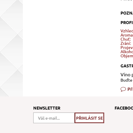
POZN
PROFI
Vzhled
Aroma
Chuť:
Zrání:
Projev
Alkoho
Objem
GAST
Víno 
Buďte 
Př
NEWSLETTER
FACEBO