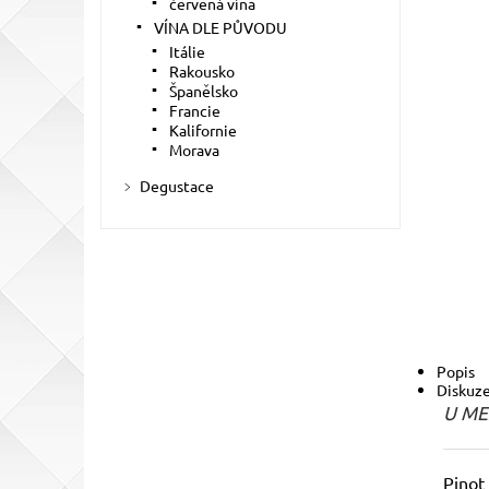
červená vína
VÍNA DLE PŮVODU
Itálie
Rakousko
Španělsko
Francie
Kalifornie
Morava
Degustace
Popis
Diskuz
U ME
Pinot