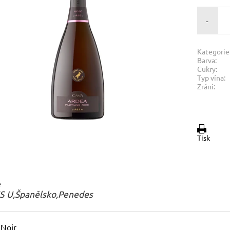
-
Kategorie
Barva:
Cukry:
Typ vína:
Zrání:
Tisk
e
S U,Španělsko,Penedes
 Noir