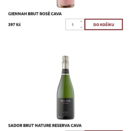
GIENNAH BRUT ROSÉ CAVA
397 Kč
Macabeu, Xarel.lo, Parellada, bílé, brut nature, šumivé, zrání
nerezový tank
Dostupnost:
Skladem >12 ks
Kód:
560_UMUSAD
Značka:
U MES U
SADOR BRUT NATURE RESERVA CAVA