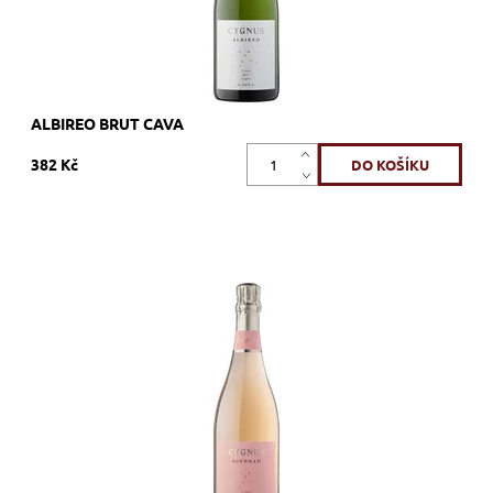
ALBIREO BRUT CAVA
382 Kč
Garnacha, Pinot Noir, růžové, brut, šumivé, zrání nerezový tank
Dostupnost:
Skladem >12 ks
Kód:
562_UMUGIE
Značka:
U MES U