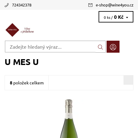
724342378
e-shop
@
wine4you.cz
0 Kč
0 ks /
U MES U
8
položek celkem
Macabeu, Xarel.lo, Parellada, bílé, brut, šumivé, zrání nerezový
tank
Dostupnost:
Skladem >12 ks
Kód:
559_UMUALB
Značka:
U MES U