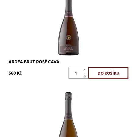
Kód:
565_UMUARD
Značka:
U MES U
ARDEA BRUT ROSÉ CAVA
560 Kč
Pinot Noir Blanc de Noirs & Xarel·lo, bílé, brut nature, šumivé,
zrání nerezový tank
Dostupnost:
Skladem >12 ks
Kód:
564_UMULAR
Značka:
U MES U