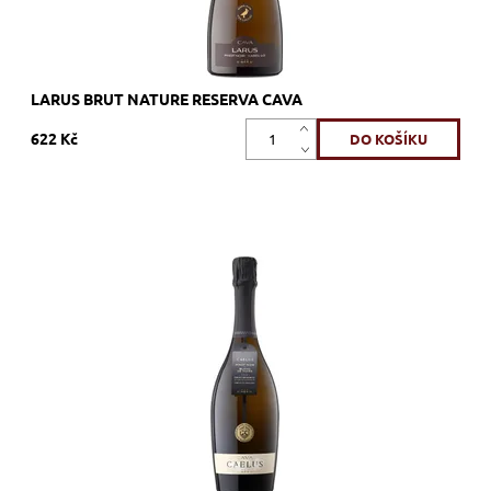
LARUS BRUT NATURE RESERVA CAVA
622 Kč
100% Pinot Noir · Blanc de Noirs, bílé, brut nature, šumivé,
zrání nerezový tank
Dostupnost:
Skladem >12 ks
Kód:
566_UMUCAE
Značka:
U MES U