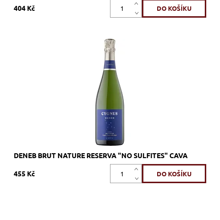
404 Kč
Xarel.lo, bílé, brut nature, šumivé, zrání nerezový tank
Dostupnost:
Skladem >12 ks
Kód:
561_UMUDEN
Značka:
U MES U
DENEB BRUT NATURE RESERVA "NO SULFITES" CAVA
455 Kč