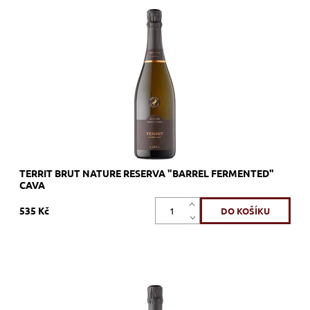
Xarel.lo, bílé, brut nature, šumivé, zrání dřevěný sud barrique
Dostupnost:
Skladem >12 ks
Kód:
563_UMUTER
Značka:
U MES U
TERRIT BRUT NATURE RESERVA "BARREL FERMENTED"
CAVA
535 Kč
Pinot Noir, růžové, brut, šumivé, zrání nerezový tank
Dostupnost:
Skladem >12 ks