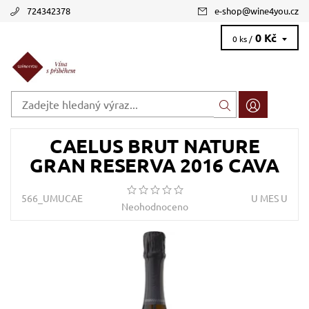
724342378
e-shop
@
wine4you.cz
0 Kč
0 ks /
CAELUS BRUT NATURE
GRAN RESERVA 2016 CAVA
566_UMUCAE
U MES U
Neohodnoceno