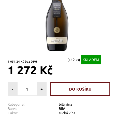
(>12 ks)
SKLADEM
1 051,24 Kč bez DPH
1 272 Kč
-
+
Kategorie:
bílá vína
Barva:
Bílé
Cukry:
suchá vína