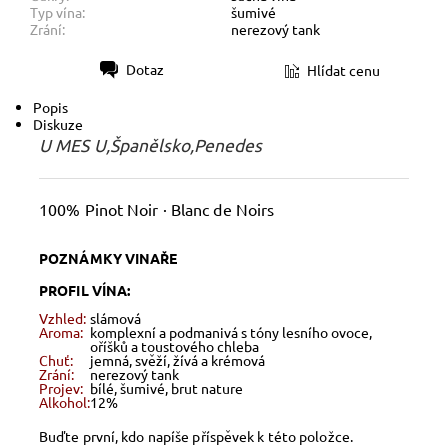
Typ vína:
šumivé
Zrání:
nerezový tank
Dotaz
Hlídat cenu
Tisk
Popis
Diskuze
U MES U,Španělsko,Penedes
100% Pinot Noir · Blanc de Noirs
POZNÁMKY VINAŘE
PROFIL VÍNA:
Vzhled:
slámová
Aroma:
komplexní a podmanivá s tóny lesního ovoce,
oříšků a toustového chleba
Chuť:
jemná, svěží, žívá a krémová
Zrání:
nerezový tank
Projev:
bílé, šumivé, brut nature
Alkohol:
12%
Buďte první, kdo napíše příspěvek k této položce.