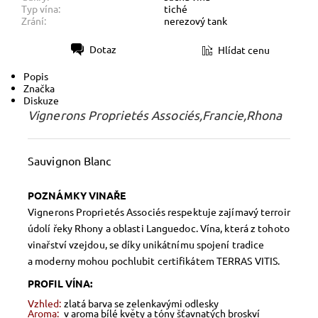
Typ vína:
tiché
Zrání:
nerezový tank
Dotaz
Hlídat cenu
Tisk
Popis
Značka
Diskuze
Vignerons Proprietés Associés,Francie,Rhona
Sauvignon Blanc
POZNÁMKY VINAŘE
Vignerons Proprietés Associés respektuje zajímavý terroir
údolí řeky Rhony a oblasti Languedoc. Vína, která z tohoto
vinařství vzejdou, se díky unikátnímu spojení tradice
a moderny mohou pochlubit certifikátem TERRAS VITIS.
PROFIL VÍNA:
Vzhled:
zlatá barva se zelenkavými odlesky
Aroma:
v aroma bílé květy a tóny šťavnatých broskví