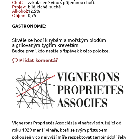
Chuť:
zakulacené víno s příjemnou chutí.
Projev:
bílé, tiché, suché
Alkohol:
12,5%
Objem:
0,75
GASTRONOMIE:
Skvěle se hodí k rybám a mořským plodům
a grilovaným tygřím krevetám
Buďte první, kdo napíše příspěvek k této položce.
Přidat komentář
Vignerons Proprietés Associés je vinařství sdružující od
roku 1929 menší vinaře, kteří se svým přístupem
pokoušejí v co nejvyšší míře respektovat terroir údolí řeky