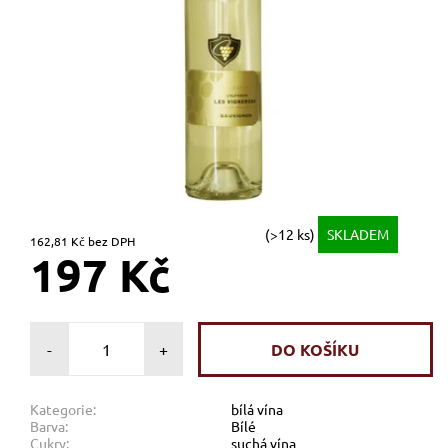
(>12 ks)
SKLADEM
162,81 Kč bez DPH
197 Kč
-
+
Kategorie:
bílá vína
Barva:
Bílé
Cukry:
suchá vína