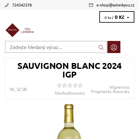
724342378
e-shop
@
wine4you.cz
0 Kč
0 ks /
SAUVIGNON BLANC 2024
IGP
Vignerons
96_SCSB
Proprietés Associés
Neohodnoceno