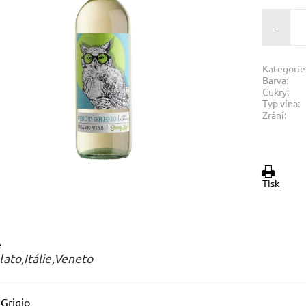
-
Kategorie
Barva:
Cukry:
Typ vína:
Zrání:
Tisk
e
lato,Itálie,Veneto
 Grigio