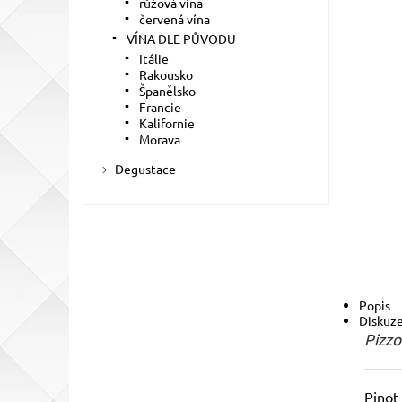
růžová vína
červená vína
VÍNA DLE PŮVODU
Itálie
Rakousko
Španělsko
Francie
Kalifornie
Morava
Degustace
Popis
Diskuz
Pizzo
Pinot