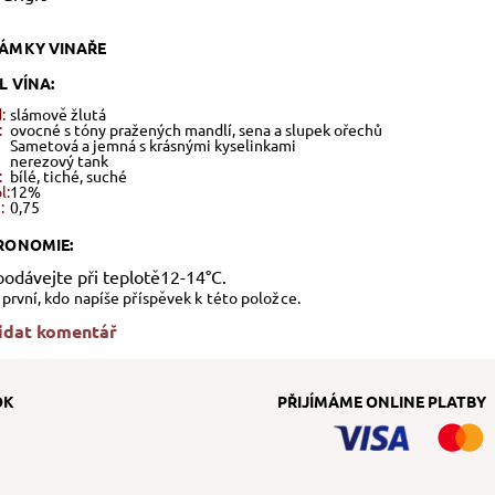
ÁMKY VINAŘE
L VÍNA:
:
slámově žlutá
:
ovocné s tóny pražených mandlí, sena a slupek ořechů
Sametová a jemná s krásnými kyselinkami
nerezový tank
:
bílé, tiché, suché
l:
12%
:
0,75
RONOMIE:
podávejte při teplotě12-14°C.
první, kdo napíše příspěvek k této položce.
idat komentář
OK
PŘIJÍMÁME ONLINE PLATBY