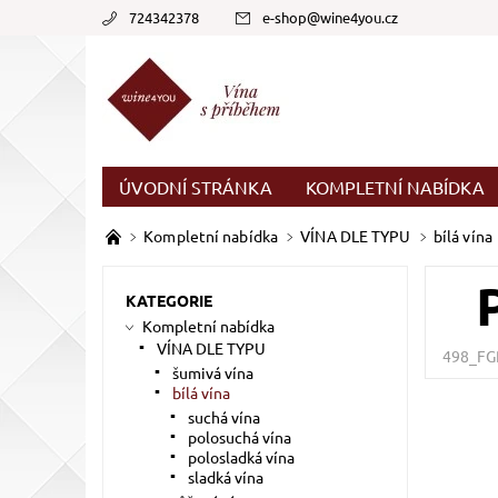
724342378
e-shop
@
wine4you.cz
ÚVODNÍ STRÁNKA
KOMPLETNÍ NABÍDKA
Kompletní nabídka
VÍNA DLE TYPU
bílá vína
KATEGORIE
Kompletní nabídka
VÍNA DLE TYPU
498_FG
šumivá vína
bílá vína
suchá vína
polosuchá vína
polosladká vína
sladká vína