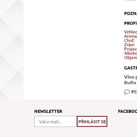
POZN
PROFI
Vzhled
Aroma
Chuť:
Zrání:
Projev
Alkoho
Objem
GAST
Víno 
Buďte 
Př
NEWSLETTER
FACEBO