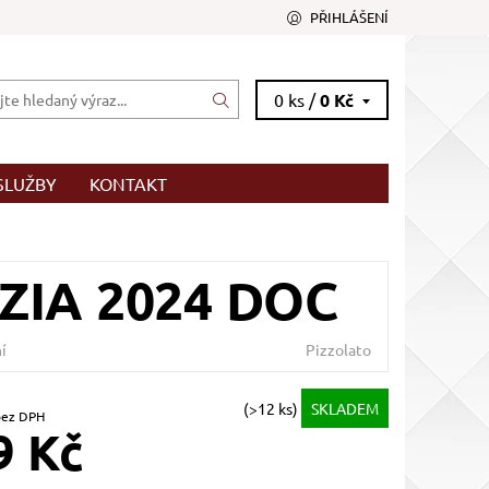
PŘIHLÁŠENÍ
0 ks /
0 Kč
SLUŽBY
KONTAKT
ZIA 2024 DOC
í
Pizzolato
(>12 ks)
SKLADEM
0,58 Kč bez DPH
9 Kč