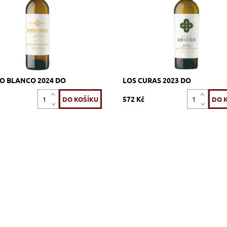
521_RDVE
Dostupnost:
Skladem >12 ks
Rippa Dorii
Kód:
605_RDLC
Značka:
Rippa Dorii
O BLANCO 2024 DO
LOS CURAS 2023 DO
572 Kč