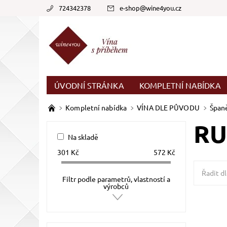
724342378
e-shop
@
wine4you.cz
ÚVODNÍ STRÁNKA
KOMPLETNÍ NABÍDKA
Kompletní nabídka
VÍNA DLE PŮVODU
Špan
RU
Na skladě
301
Kč
572
Kč
Řadit dl
Filtr podle parametrů, vlastností a
výrobců
Verdejo, 
nerezov
Dostupn