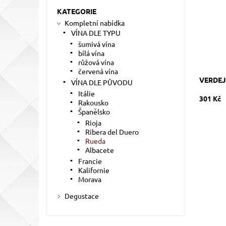
Kód:
KATEGORIE
Značka:
Kompletní nabídka
VÍNA DLE TYPU
šumivá vína
bílá vína
růžová vína
červená vína
VERDEJ
VÍNA DLE PŮVODU
Itálie
301 Kč
Rakousko
Španělsko
Rioja
Ribera del Duero
Rueda
Albacete
Francie
Kalifornie
Morava
Degustace