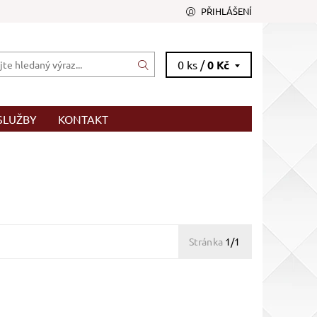
PŘIHLÁŠENÍ
0 ks /
0 Kč
SLUŽBY
KONTAKT
Stránka
1/1
 80% v
ique