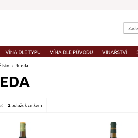
VÍNA DLE TYPU
VÍNA DLE PŮVODU
VINAŘSTVÍ
ělsko
Rueda
EDA
e:
2
položek celkem
bílé, suché, tiché, zrání
Verdejo, bílé, suché, tiché, zrání
ý tank
nerezových tancích, 20% ve
francouzských sudech typu barr
ost:
Skladem >12 ks