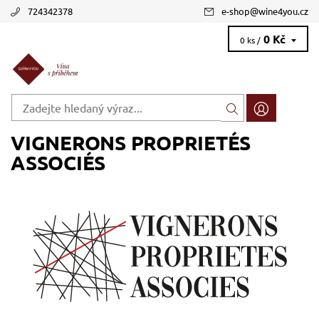
724342378
e-shop
@
wine4you.cz
0 Kč
0 ks /
VIGNERONS PROPRIETÉS
ASSOCIÉS