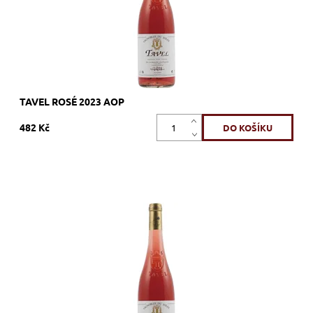
Značka:
Vignerons Proprietés Associés
TAVEL ROSÉ 2023 AOP
482 Kč
50% Grenache, 15% Cinsault, 10% Syrah, 5% Mourvedre, 5%
Carignan, 8% Clairette, 7% Picpoul, růžové, suché, tiché, zrání
nerezový tank
Dostupnost:
Skladem >12 ks
Kód:
448_VPATR
Značka:
Vignerons Proprietés Associés