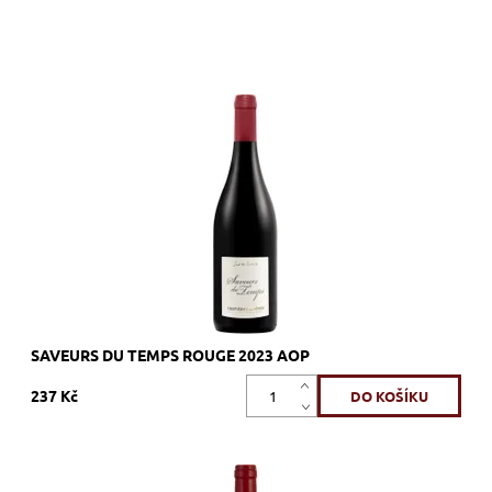
80% Syrah, 20% Grenache, červené, suché, tiché, zrání
Dostupnost:
Skladem >12 ks
Kód:
701_SDTR
Značka:
Vignerons Proprietés Associés
SAVEURS DU TEMPS ROUGE 2023 AOP
237 Kč
Pinot noir, červené, suché, tiché, zrání nerezový tank