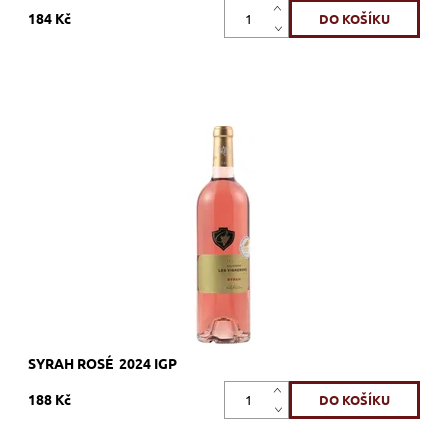
184 Kč
Syrah, růžové, suché, tiché, zrání v tancích z nerezové oceli
Dostupnost:
Skladem >12 ks
Kód:
95_SCSR
Značka:
Vignerons Proprietés Associés
SYRAH ROSÉ 2024 IGP
188 Kč