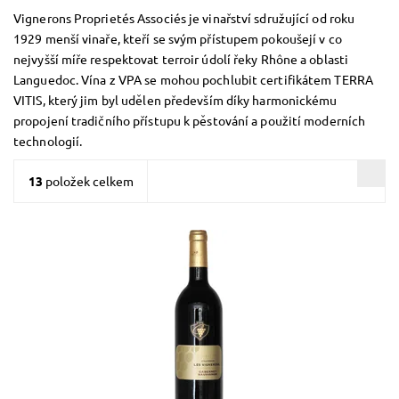
Vignerons Proprietés Associés je vinařství sdružující od roku
1929 menší vinaře, kteří se svým přístupem pokoušejí v co
nejvyšší míře respektovat terroir údolí řeky Rhône a oblasti
Languedoc. Vína z VPA se mohou pochlubit certifikátem TERRA
VITIS, který jim byl udělen především díky harmonickému
propojení tradičního přístupu k pěstování a použití moderních
technologií.
13
položek celkem
Cabernet Sauvignon, červené, suché, tiché, zrání
Dostupnost:
Skladem >12 ks
Kód:
93_SCCS
Značka:
Vignerons Proprietés Associés