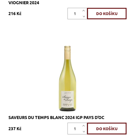
VIOGNIER 2024
216 Kč
50% Grenache Blanc, 25% Marsanne, 25% Roussanne, bílé,
suché, tiché, zrání
Dostupnost:
Skladem >12 ks
Kód:
700_SDTB
Značka:
Vignerons Proprietés Associés
SAVEURS DU TEMPS BLANC 2024 IGP PAYS D’OC
237 Kč