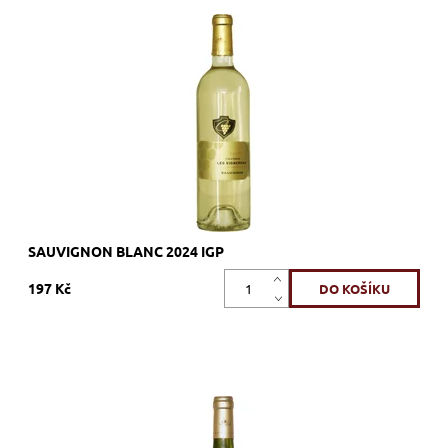
Sauvignon Blanc, bílé, suché, tiché, zrání
Dostupnost:
Skladem >12 ks
Kód:
96_SCSB
Značka:
Vignerons Proprietés Associés
SAUVIGNON BLANC 2024 IGP
197 Kč
Chardonnay, bílé, suché, tiché, zrání v tancích z nerezové oceli
Dostupnost:
Skladem >12 ks
Kód:
97_SCCH