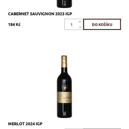
CABERNET SAUVIGNON 2023 IGP
184 Kč
Merlot, červené, suché, tiché, zrání v tancích z nerezové oceli
Dostupnost:
Skladem >12 ks
Kód:
92_SCME
Značka:
Vignerons Proprietés Associés
MERLOT 2024 IGP