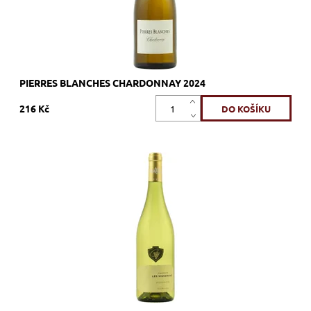
PIERRES BLANCHES CHARDONNAY 2024
216 Kč
Viognier, bílé, suché, tiché, zrání
Dostupnost:
Skladem >12 ks
Kód:
315_SCVI
Značka:
Vignerons Proprietés Associés