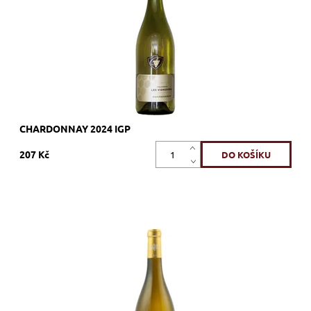
Značka:
Vignerons Proprietés Associés
CHARDONNAY 2024 IGP
207 Kč
Chardonnay, bílé, suché, tiché, zrání v dubových sudech
Dostupnost:
Skladem >12 ks
Kód:
309_PBCH
Značka:
Vignerons Proprietés Associés