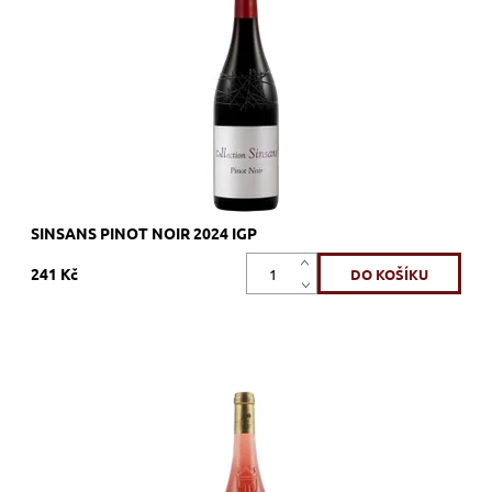
Dostupnost:
Skladem >12 ks
Kód:
517_SINPN
Značka:
Vignerons Proprietés Associés
SINSANS PINOT NOIR 2024 IGP
241 Kč
50% Grenache, 15% Cinsault, 10% Syrah, 5% Mourvedre, 5%
Carignan, 8% Clairette, 7% Picpoul, růžové, suché, tiché, zrání
nerezový tank
Dostupnost:
Skladem >12 ks
Kód:
448_TAVEL