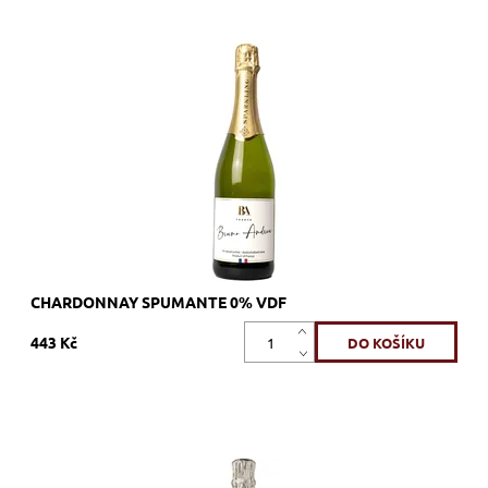
Chardonnay, bílé, suché, šumivé, zrání
Dostupnost:
Skladem >12 ks
Kód:
688_BACHS
Značka:
Bruno Andreu
CHARDONNAY SPUMANTE 0% VDF
443 Kč
Xarel.lo, bílé, brut nature, šumivé, zrání nerezový tank