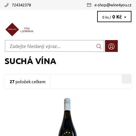
724342378
e-shop
@
wine4you.cz
0 Kč
0 ks /
SUCHÁ VÍNA
27
položek celkem
Trebbiano, Verduzzo, Glera, bílé, extra dry, šumivé, zrání
v tancích z nerezové oceli
Dostupnost:
Skladem >12 ks
Kód:
670_BDGFRI
Značka:
Vinicola CIDE