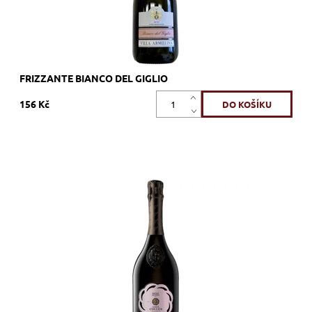
FRIZZANTE BIANCO DEL GIGLIO
156 Kč
Pinot Noir, , brut, šumivé, zrání
Dostupnost:
Skladem >12 ks
Kód:
310_CCRS
Značka:
Cantine Pirovano