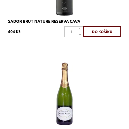
SADOR BRUT NATURE RESERVA CAVA
404 Kč
Colombard, bílé, suché, šumivé, zrání
Dostupnost:
Skladem >12 ks
Kód:
689_BACOS
Značka:
Bruno Andreu