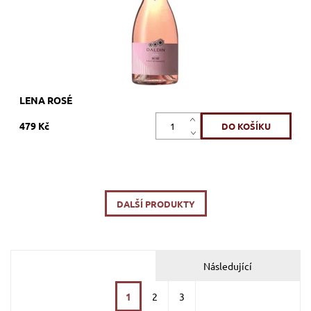
LENA ROSÉ
479 Kč
DALŠÍ PRODUKTY
Následující
1
2
3