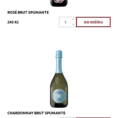
ROSÉ BRUT SPUMANTE
243 Kč
Chardonnay, bílé, brut, šumivé, zrání nerezový tank
Dostupnost:
Skladem >12 ks
Kód:
435_CCCH
Značka:
Cantine Pirovano
CHARDONNAY BRUT SPUMANTE