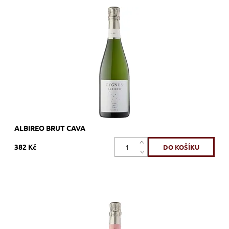
Macabeu, Xarel.lo, Parellada, bílé, brut, šumivé, zrání nerezový
tank
Dostupnost:
Skladem >12 ks
Kód:
559_UMUALB
Značka:
U MES U
ALBIREO BRUT CAVA
382 Kč
Garnacha, Pinot Noir, růžové, brut, šumivé, zrání nerezový tank
Dostupnost:
Skladem >12 ks
Kód:
562_UMUGIE