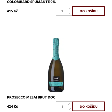
COLOMBARD SPUMANTE 0%
415 Kč
Glera, bílé, brut, šumivé, zrání metoda Charmat (v tancích
z nerezové oceli)
Dostupnost:
Skladem >12 ks
Kód:
116_PTBR
Značka:
Spumanti Dal Din
PROSECCO MESAI BRUT DOC
424 Kč