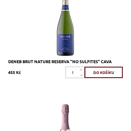
Dostupnost:
Skladem >12 ks
Kód:
561_UMUDEN
Značka:
U MES U
DENEB BRUT NATURE RESERVA "NO SULFITES" CAVA
455 Kč
Pinot Noir, růžové, brut, šumivé, zrání nerezový tank
Dostupnost:
Skladem >12 ks
Kód:
411_PVLE
Značka:
Spumanti Dal Din