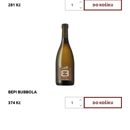
281 Kč
Glera, bílé, brut, šumivé, zrání v láhvi
Dostupnost:
Skladem >12 ks
Kód:
300_PTBB
Značka:
Spumanti Dal Din
BEPI BUBBOLA
374 Kč