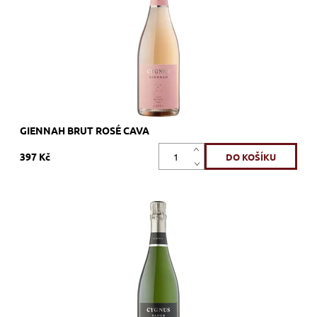
Značka:
U MES U
GIENNAH BRUT ROSÉ CAVA
397 Kč
Macabeu, Xarel.lo, Parellada, bílé, brut nature, šumivé, zrání
nerezový tank
Dostupnost:
Skladem >12 ks
Kód:
560_UMUSAD
Značka:
U MES U