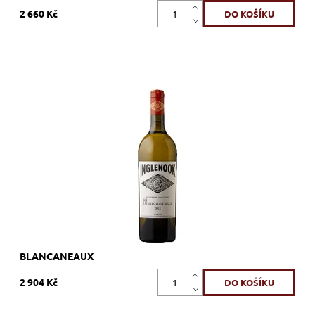
2 660 Kč
36% Marsanne, 34% Roussanne, 30% Viognier, bílé, suché,
tiché, zrání 8 měsíců v nerezových 78 galonových barelech
Dostupnost:
Skladem >12 ks
Kód:
10_BL
Značka:
Inglenook
BLANCANEAUX
2 904 Kč