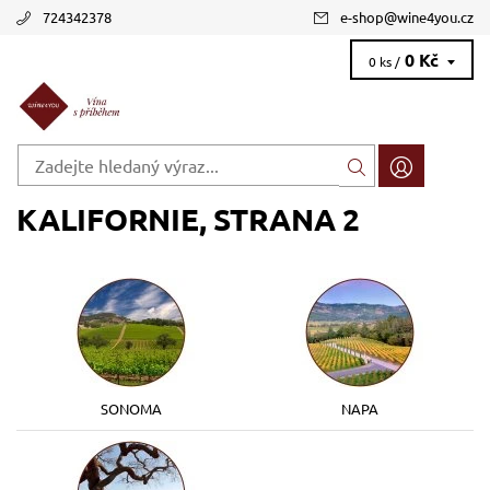
724342378
e-shop
@
wine4you.cz
0 Kč
0 ks /
KALIFORNIE
, STRANA 2
SONOMA
NAPA