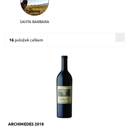
SANTA BARBARA
16
položek celkem
90% Cabernet Sauvignon, 6% Merlot, 4% Cabernet Franc,
červené, suché, tiché, zrání 21 měsíců v sudech
z francouzského dubu (50% nové, 50% 1-2 roky...
Dostupnost:
Skladem >12 ks
Kód:
209_HR
Značka:
Francis Ford Coppola Winery
ARCHIMEDES 2018