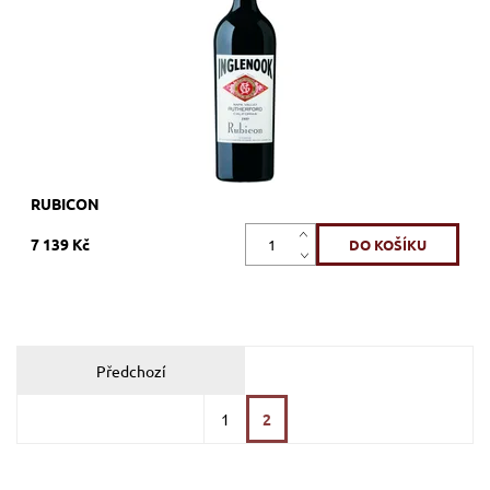
Dostupnost:
Skladem >12 ks
Kód:
16_RB
Značka:
Inglenook
RUBICON
7 139 Kč
Předchozí
1
2