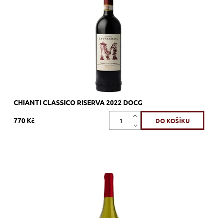
barrique
Dostupnost:
Skladem >12 ks
Kód:
709_TPCHCR
Značka:
Tenuta la Poggiona
CHIANTI CLASSICO RISERVA 2022 DOCG
770 Kč
Vermentino, bílé, suché, tiché, zrání nerezový tank
Dostupnost:
Skladem >12 ks
Kód:
493_TIPBSB
Značka:
Tenuta Il Palagio - Sting