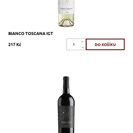
BIANCO TOSCANA IGT
217 Kč
90% Sangiovese, 10% Merlot, červené, suché, tiché, zrání
v tancích z nerezové oceli
Dostupnost:
Skladem >12 ks
Kód:
311_TNRT
Značka:
Fantini