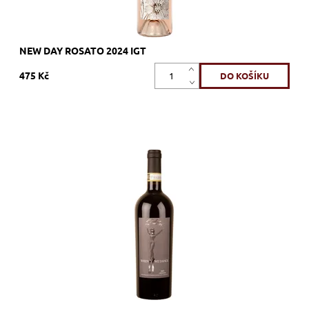
NEW DAY ROSATO 2024 IGT
475 Kč
95% Sangiovese, 5% Canaiolo a Colorino, červené, suché,
tiché, zrání 6 měsíců v nádobách z nerezové oceli, 3 měsíce
v lahvích
Dostupnost:
Skladem >12 ks
Kód:
82_TIPWWD
Značka:
Tenuta Il Palagio - Sting