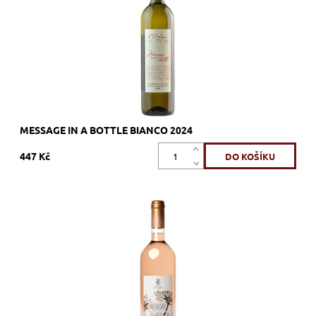
Kód:
255_MIABB
Značka:
Tenuta Il Palagio - Sting
MESSAGE IN A BOTTLE BIANCO 2024
447 Kč
Sangiovese, růžové, suché, tiché, zrání nerezový tank
Dostupnost:
Skladem >12 ks
Kód:
492_TIPNDR
Značka:
Tenuta Il Palagio - Sting