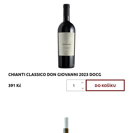
90% Sangiovese, 5% Canaiolo, 5% Cabernet Sauvignon,
červené, suché, tiché, zrání 9 měsíců v sudech barrique
a velkých 30hl sudech
Dostupnost:
Skladem >12 ks
Kód:
313_DGCHC
Značka:
Fantini
CHIANTI CLASSICO DON GIOVANNI 2023 DOCG
391 Kč
84% Vermentino, 14%, Sauvignon Blanc, 2% Trebbiano, bílé,
suché, tiché, zrání v tancích z nerezové oceli
Dostupnost:
Skladem >12 ks