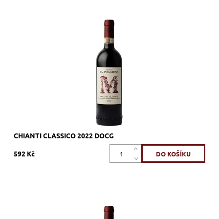
100% Sangiovese, červené, suché, tiché, zrání 12 měsíců s
malých dubových sudech, 30% vína zraje v dubových sudech
typu barrique
Dostupnost:
Skladem >12 ks
Kód:
708_TPCHC
Značka:
Tenuta la Poggiona
CHIANTI CLASSICO 2022 DOCG
592 Kč
100% Sangiovese, červené, suché, tiché, zrání 12 měsíců v
dubových sudech, 50% vína zraje v dubových sudech typu