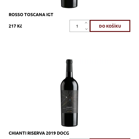
ROSSO TOSCANA IGT
217 Kč
90% Sangiovese, 10% Canaiolo, červené, suché, tiché, zrání
v tancích z nerezové oceli
Dostupnost:
Skladem >12 ks
Kód:
314_TNCHR
Značka:
Fantini
CHIANTI RISERVA 2019 DOCG