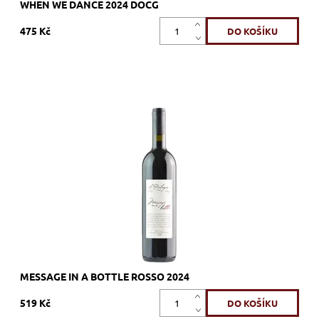
WHEN WE DANCE 2024 DOCG
475 Kč
70% Sangiovese, 15% Syrah, 15% Merlot, červené, suché,
tiché, zrání 12 měsíců ve francouzských dubových sudech
barrique
Dostupnost:
Skladem >12 ks
Kód:
256_MIABR
Značka:
Tenuta Il Palagio - Sting
MESSAGE IN A BOTTLE ROSSO 2024
519 Kč