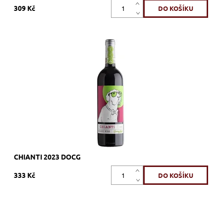
309 Kč
Sangiovese, červené, suché, tiché, zrání nerezový tank
Dostupnost:
Skladem >12 ks
Kód:
499_FGCH
Značka:
Pizzolato
CHIANTI 2023 DOCG
333 Kč